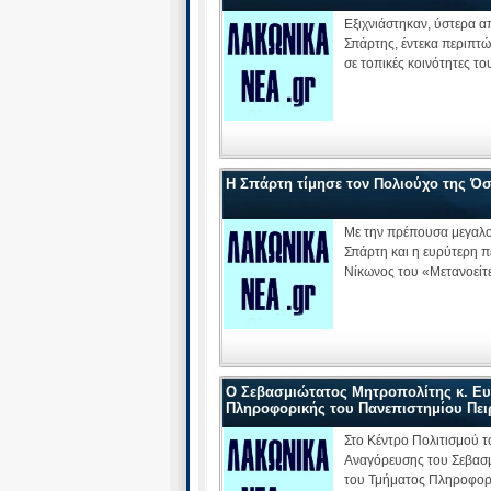
Εξιχνιάστηκαν, ύστερα 
Σπάρτης, έντεκα περιπτ
σε τοπικές κοινότητες τ
Η Σπάρτη τίμησε τον Πολιούχο της Όσ
Με την πρέπουσα μεγαλο
Σπάρτη και η ευρύτερη π
Νίκωνος του «Μετανοείτ
Ο Σεβασμιώτατος Μητροπολίτης κ. Ευ
Πληροφορικής του Πανεπιστημίου Πει
Στο Κέντρο Πολιτισμού τ
Αναγόρευσης του Σεβασμ
του Τμήματος Πληροφορι