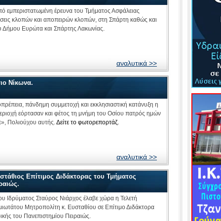
από εμπεριστατωμένη έρευνα του Τμήματος Ασφάλειας
ώσεις κλοπών και αποπειρών κλοπών, στη Σπάρτη καθώς και
ου Δήμου Ευρώτα και Σπάρτης Λακωνίας.
αναλυτικά >>
ιο Νίκωνα.
πρέπεια, πάνδημη συμμετοχή και εκκλησιαστική κατάνυξη η
εριοχή εόρτασαν και φέτος τη μνήμη του Οσίου πατρός ημών
ε», Πολιούχου αυτής.
Δείτε το φωτορεπορτάζ.
αναλυτικά >>
στάθιος Επίτιμος Διδάκτορας του Τμήματος
ραιώς.
ου Ιδρύματος Σταύρος Νιάρχος έλαβε χώρα η Τελετή
ιωτάτου Μητροπολίτη κ. Ευσταθίου σε Επίτιμο Διδάκτορα
κής του Πανεπιστημίου Πειραιώς.