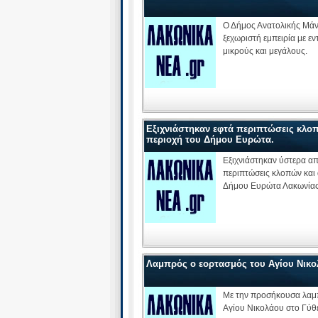
Ο Δήμος Ανατολικής Μάνη
ξεχωριστή εμπειρία με 
μικρούς και μεγάλους.
Εξιχνιάστηκαν εφτά περιπτώσεις κλο
περιοχή του Δήμου Ευρώτα.
Εξιχνιάστηκαν ύστερα α
περιπτώσεις κλοπών και 
Δήμου Ευρώτα Λακωνίας
Λαμπρός ο εορτασμός του Αγίου Νικο
Με την προσήκουσα λαμπ
Αγίου Νικολάου στο Γύθε