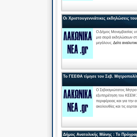
Οι Χριστουγεννιάτικες εκδηλώσεις το
Ο Δήμος Μονεμβασίας υπ
μια σειρά εκδηλώσεων σ
μεγάλους.
Δείτε αναλυτι
Το ΓΕΕΘΑ τίμησε τον Σεβ. Μητροπολίτ
O Σεβασμιώτατος Μητροπο
εξυπηρέτηση του ΚΕΕΜ Σ
περιφέρειας και για την
ακολουθίες και τις εορτα
Δήμος Ανατολικής Μάνης : Το Πρόγρα