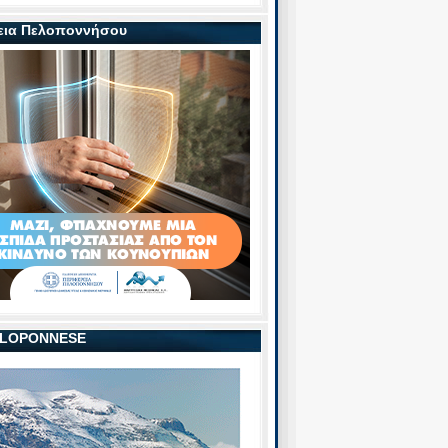
εια Πελοποννήσου
PELOPONNESE