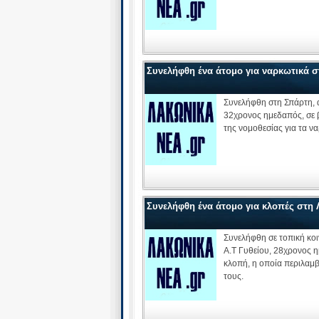
Συνελήφθη ένα άτομο για ναρκωτικά σ
Συνελήφθη στη Σπάρτη, 
32χρονος ημεδαπός, σε 
της νομοθεσίας για τα ν
Συνελήφθη ένα άτομο για κλοπές στη 
Συνελήφθη σε τοπική κο
Α.Τ Γυθείου, 28χρονος η
κλοπή, η οποία περιλαμ
τους.