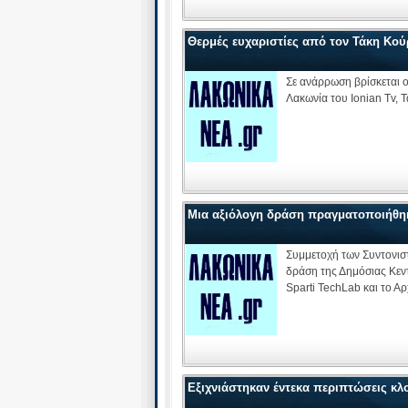
Θερμές ευχαριστίες από τον Τάκη Κού
Σε ανάρρωση βρίσκεται 
Λακωνία του Ionian Tv, 
Μια αξιόλογη δράση πραγματοποιήθηκ
Συμμετοχή των Συντονισ
δράση της Δημόσιας Κεν
Sparti TechLab και το Α
Εξιχνιάστηκαν έντεκα περιπτώσεις κ