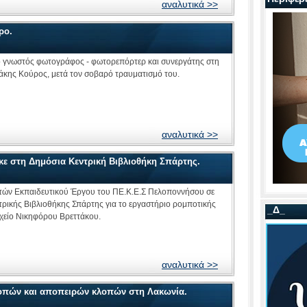
αναλυτικά >>
ρο.
ο γνωστός φωτογράφος - φωτορεπόρτερ και συνεργάτης στη
Τάκης Κούρος, μετά τον σοβαρό τραυματισμό του.
αναλυτικά >>
ε στη Δημόσια Κεντρική Βιβλιοθήκη Σπάρτης.
τών Εκπαιδευτικού Έργου του ΠΕ.Κ.Ε.Σ Πελοποννήσου σε
τρικής Βιβλιοθήκης Σπάρτης για τo εργαστήριο ρομποτικής
_Δ_
ρχείο Νικηφόρου Βρεττάκου.
αναλυτικά >>
λοπών και αποπειρών κλοπών στη Λακωνία.