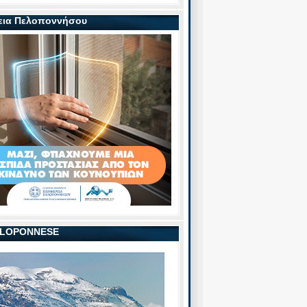
εια Πελοποννήσου
PELOPONNESE