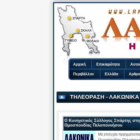
Αρχική
Επικαιρότητα
Αυτο
Περιβάλλον
Ελλάδα
Αρθρο
ΤΗΛΕΟΡΑΣΗ - ΛΑΚΩΝΙΚΑ Ν
Ο Κυνηγετικός Σύλλογος Σπάρτης στην
Ομοσπονδίας Πελοποννήσου
Με επιτυχία πραγματοποι
Ομοσπονδίας Πελοποννή