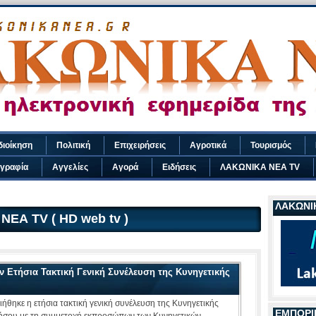
διοίκηση
Πολιτική
Επιχειρήσεις
Αγροτικά
Τουρισμός
γραφία
Αγγελίες
Αγορά
Ειδήσεις
ΛΑΚΩΝΙΚΑ ΝΕΑ TV
ΛΑΚΩΝΙΚ
ΕΑ TV ( HD web tv )
 Ετήσια Τακτική Γενική Συνέλευση της Κυνηγετικής
ήθηκε η ετήσια τακτική γενική συνέλευση της Κυνηγετικής
ΕΜΠΟΡΙ
σου με τη συμμετοχή εκπροσώπων των Κυνηγετικών