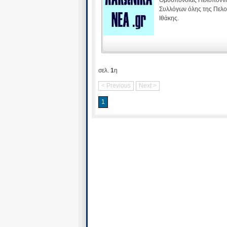
Συλλόγων όλης της Πελο
Ιθάκης.
σελ.
1
η
< Previous
Next >
1