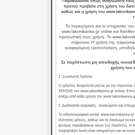
Παρακαλείσθε όπως αναγνώσετε τους
προτού προβείτε στη χρήση του δικτ
καθώς και η χρήση του www.lakonikan
τ
To περιεχόμενο και οι υπηρεσίες του
www.lakonikanea.gr online και διατίθε
προσωπική τους χρήση. Το www.lakonik
παρούσα. Η χρήση της παρούσας
αναφερόμενη τροποποίηση, υποδη
Σε περίπτωση μη αποδοχής οιουσδ
χρήση του 
1. Συναίνεση Χρήστη
Ο χρήστης δεσμεύεται ρητώς με την παρούσα, ό
ΧΡΗΣΗΣ του www.lakonikanea.gr online. Επιπλ
απέχει από κάθε χρήση του www.lakonikanea.gr
2. Διαδικασία εγγραφής - Δικαιώματα και υποχ
Το ειδησεογραφικό portal www.lakonikanea.gr
ιδιότητας μέλους, καθώς και το δικαίωμα να κ
φύσεως παραβιάσεων όρων του παρόντος. Η σ
(registration form) είναι απαραίτητη και αυτο