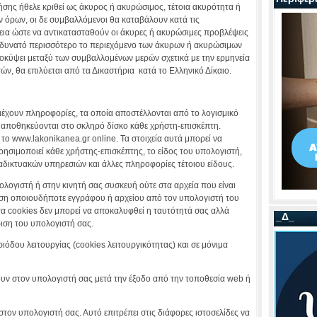
ης ήθελε κριθεί ως άκυρος ή ακυρώσιμος, τέτοια ακυρότητα ή
ν όρων, οι δε συμβαλλόμενοι θα καταβάλουν κατά τις
ια ώστε να αντικατασταθούν οι άκυρες ή ακυρώσιμες προβλέψεις
ο δυνατό περισσότερο το περιεχόμενο των άκυρων ή ακυρώσιμων
κύψει μεταξύ των συμβαλλομένων μερών σχετικά με την ερμηνεία
ν, θα επιλύεται από τα Δικαστήρια κατά το Ελληνικό Δίκαιο.
ριέχουν πληροφορίες, τα οποία αποστέλλονται από το λογισμικό
ι αποθηκεύονται στο σκληρό δίσκο κάθε χρήστη-επισκέπτη.
 το www.lakonikanea.gr online. Τα στοιχεία αυτά μπορεί να
ησιμοποιεί κάθε χρήστης-επισκέπτης, το είδος του υπολογιστή,
αδικτυακών υπηρεσιών και άλλες πληροφορίες τέτοιου είδους.
λογιστή ή στην κινητή σας συσκευή ούτε στα αρχεία που είναι
ση οποιουδήποτε εγγράφου ή αρχείου από τον υπολογιστή του
τα cookies δεν μπορεί να αποκαλυφθεί η ταυτότητά σας αλλά
_Δ_
ιση του υπολογιστή σας.
ριόδου λειτουργίας (cookies λειτουργικότητας) και σε μόνιμα
ουν στον υπολογιστή σας μετά την έξοδο από την τοποθεσία web ή
τον υπολογιστή σας. Αυτό επιτρέπει στις διάφορες ιστοσελίδες να