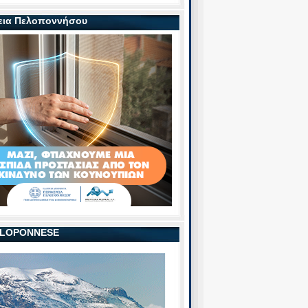
εια Πελοποννήσου
PELOPONNESE