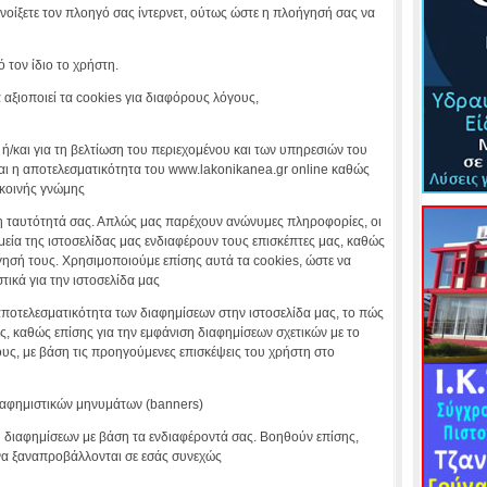
οίξετε τον πλοηγό σας ίντερνετ, ούτως ώστε η πλοήγησή σας να
τον ίδιο το χρήστη.
 αξιοποιεί τα cookies για διαφόρους λόγους,
 ή/και για τη βελτίωση του περιεχομένου και των υπηρεσιών του
άται η αποτελεσματικότητα του www.lakonikanea.gr online καθώς
 κοινής γνώμης
ί η ταυτότητά σας. Απλώς μας παρέχουν ανώνυμες πληροφορίες, οι
εία της ιστοσελίδας μας ενδιαφέρουν τους επισκέπτες μας, καθώς
ησή τους. Χρησιμοποιούμε επίσης αυτά τα cookies, ώστε να
τικά για την ιστοσελίδα μας
 αποτελεσματικότητα των διαφημίσεων στην ιστοσελίδα μας, το πώς
ς, καθώς επίσης για την εμφάνιση διαφημίσεων σχετικών με το
υς, με βάση τις προηγούμενες επισκέψεις του χρήστη στο
διαφημιστικών μηνυμάτων (banners)
ή διαφημίσεων με βάση τα ενδιαφέροντά σας. Βοηθούν επίσης,
ς να ξαναπροβάλλονται σε εσάς συνεχώς