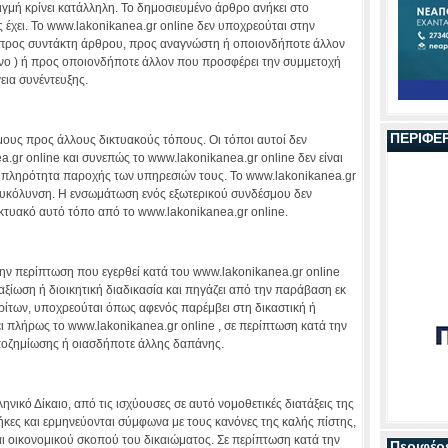
ιγμή κρίνει κατάλληλη. Το δημοσιευμένο άρθρο ανήκει στo
 έχει. To www.lakonikanea.gr online δεν υποχρεούται στην
ή προς συντάκτη άρθρου, προς αναγνώστη ή οποιονδήποτε άλλον
μενο ) ή προς οποιονδήποτε άλλον που προσφέρει την συμμετοχή
εια συνέντευξης.
ΠΕΡΙΦΕ
μους προς άλλους δικτυακούς τόπους. Οι τόποι αυτοί δεν
.gr online και συνεπώς το www.lakonikanea.gr online δεν είναι
αι πληρότητα παροχής των υπηρεσιών τους. Το www.lakonikanea.gr
ευκόλυνση. Η ενσωμάτωση ενός εξωτερικού συνδέσμου δεν
ικτυακό αυτό τόπο από τo www.lakonikanea.gr online.
την περίπτωση που εγερθεί κατά του www.lakonikanea.gr online
αξίωση ή διοικητική διαδικασία και πηγάζει από την παράβαση εκ
ίτων, υποχρεούται όπως αφενός παρέμβει στη δικαστική ή
ει πλήρως το www.lakonikanea.gr online , σε περίπτωση κατά την
ποζημίωσης ή οιασδήποτε άλλης δαπάνης.
νικό Δίκαιο, από τις ισχύουσες σε αυτό νομοθετικές διατάξεις της
κες και ερμηνεύονται σύμφωνα με τους κανόνες της καλής πίστης,
ι οικονομικού σκοπού του δικαιώματος. Σε περίπτωση κατά την
Περιφέρ