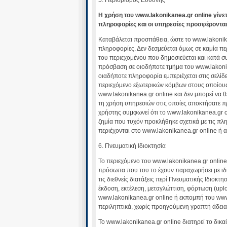
Η χρήση του www.lakonikanea.gr online γίνετα
πληροφορίες και οι υπηρεσίες προσφέρονται
Kαταβάλεται προσπάθεια, ώστε το www.lakonika
πληροφορίες. Δεν δεσμεύεται όμως σε καμία πε
του περιεχομένου που δημοσιεύεται και κατά 
πρόσβαση σε οιοδήποτε τμήμα του www.lakonika
οιαδήποτε πληροφορία εμπεριέχεται στις σελίδε
περιεχόμενο εξωτερικών κόμβων στους οποίους
www.lakonikanea.gr online και δεν μπορεί να 
τη χρήση υπηρεσιών στις οποίες αποκτήσατε π
χρήστης συμφωνεί ότι το www.lakonikanea.gr o
ζημία που τυχόν προκλήθηκε σχετικά με τις πλη
περιέχονται στο www.lakonikanea.gr online ή
6. Πνευματική Ιδιοκτησία
To περιεχόμενο του www.lakonikanea.gr online
πρόσωπα που του το έχουν παραχωρήσει με ιδι
τις διεθνείς διατάξεις περί Πνευματικής Ιδιοκ
έκδοση, εκτέλεση, μεταγλώττιση, φόρτωση (up
www.lakonikanea.gr online ή εκπομπή του www.
περιληπτικά, χωρίς προηγούμενη γραπτή άδεια
To www.lakonikanea.gr online διατηρεί το δικ