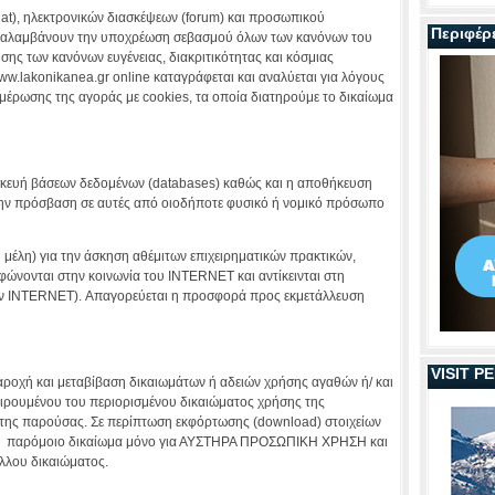
hat), ηλεκτρονικών διασκέψεων (forum) και προσωπικού
Περιφέρ
 αναλαμβάνουν την υποχρέωση σεβασμού όλων των κανόνων του
ησης των κανόνων ευγένειας, διακριτικότητας και κόσμιας
ww.lakonikanea.gr online καταγράφεται και αναλύεται για λόγους
μέρωσης της αγοράς με cookies, τα οποία διατηρούμε το δικαίωμα
κευή βάσεων δεδομένων (databases) καθώς και η αποθήκευση
ην πρόσβαση σε αυτές από οιοδήποτε φυσικό ή νομικό πρόσωπο
μέλη) για την άσκηση αθέμιτων επιχειρηματικών πρακτικών,
ώνονται στην κοινωνία του INTERNET και αντίκεινται στη
 ΙΝΤΕRΝΕΤ). Απαγορεύεται η προσφορά προς εκμετάλλευση
VISIT 
αροχή και μεταβίβαση δικαιωμάτων ή αδειών χρήσης αγαθών ή/ και
αιρουμένου του περιορισμένου δικαιώματος χρήσης της
της παρούσας. Σε περίπτωση εκφόρτωσης (download) στοιχείων
αι παρόμοιο δικαίωμα μόνο για ΑΥΣΤΗΡΑ ΠΡΟΣΩΠΙΚΗ ΧΡΗΣΗ και
λλου δικαιώματος.