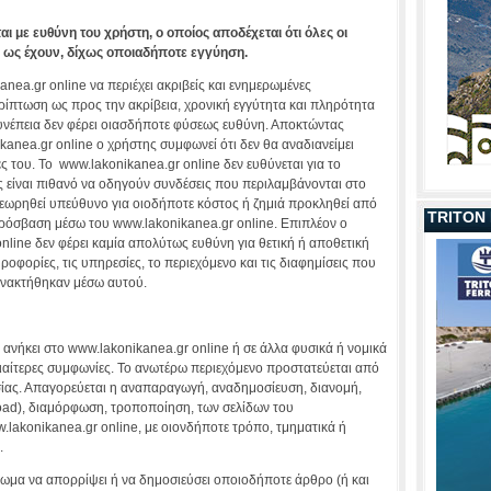
ι με ευθύνη του χρήστη, ο οποίος αποδέχεται ότι όλες οι
 ως έχουν, δίχως οποιαδήποτε εγγύηση.
nea.gr online να περιέχει ακριβείς και ενημερωμένες
ρίπτωση ως προς την ακρίβεια, χρονική εγγύτητα και πληρότητα
συνέπεια δεν φέρει οιασδήποτε φύσεως ευθύνη. Αποκτώντας
nea.gr online ο χρήστης συμφωνεί ότι δεν θα αναδιανείμει
ς του. Το www.lakonikanea.gr online δεν ευθύνεται για το
 είναι πιθανό να οδηγούν συνδέσεις που περιλαμβάνονται στο
θεωρηθεί υπεύθυνο για οιοδήποτε κόστος ή ζημιά προκληθεί από
TRITON
ρόσβαση μέσω του www.lakonikanea.gr online. Επιπλέον ο
nline δεν φέρει καμία απολύτως ευθύνη για θετική ή αποθετική
ροφορίες, τις υπηρεσίες, το περιεχόμενο και τις διαφημίσεις που
 ανακτήθηκαν μέσω αυτού.
 ανήκει στο www.lakonikanea.gr online ή σε άλλα φυσικά ή νομικά
αίτερες συμφωνίες. Το ανωτέρω περιεχόμενο προστατεύεται από
τησίας. Απαγορεύεται η αναπαραγωγή, αναδημοσίευση, διανομή,
load), διαμόρφωση, τροποποίηση, των σελίδων του
lakonikanea.gr online, με οιονδήποτε τρόπο, τμηματικά ή
.
αίωμα να απορρίψει ή να δημοσιεύσει οποιοδήποτε άρθρο (ή και