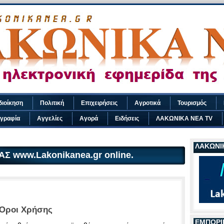
διοίκηση
Πολιτική
Επιχειρήσεις
Αγροτικά
Τουρισμός
γραφία
Αγγελίες
Αγορά
Ειδήσεις
ΛΑΚΩΝΙΚΑ ΝΕΑ TV
ΛΑΚΩΝΙΚ
Σ www.Lakonikanea.gr online.
Όροι Χρήσης
ΕΜΠΟΡΙ