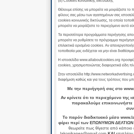
(δ) Cookies κοινωνικής δικτύωσης
Θέλουμε επίσης να μπορείτε να μοιράζεστε το 
φίλους σας μέσω των αγαπημένων σας ιστοσελί
cookies κοινωνικής δικτύωσης, τα οποία τοπο
μπορείτε να μοιράζεστε το περιεχόμενο αυτό ε
Τα περισσότερα προγράμματα περιήγησης αποδ
μπορείτε να ρυθμίσετε το πρόγραμμα περιήγηση
επιλεκτικά ορισμένα cookies. Αν απενεργοποιή
τοποθεσία μας ενδέχεται να μην είναι διαθέσιμε
Η ιστοσελίδα www.allaboutcookies.org προσφέρε
cookies, χρησιμοποιώντας διαφορετικά είδη πλ
Στην ιστοσελίδα http://www.networkadvertising
διαφήμιση καθώς και για τους τρόπους που μπο
Με την περιήγησή σας στο www.
Αν κρίνετε ότι το περιεχόμενο της
παρακαλούμε επικοινωνήστε μ
συν
Το παρόν διαδικτυακό μέσο www.la
φέρει περί των ΕΠΩΝΥΜΩΝ ΔΕΛΤΙΩΝ 
θεωρείτε πως θίγεστε από κάποιο 
lakonikanea@gmail.com
ΚΑΙ
επιπλέον 