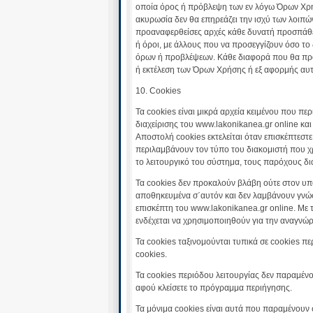
οποία όρος ή πρόβλεψη των εν λόγω Όρων Χρήσ
ακυρωσία δεν θα επηρεάζει την ισχύ των λοιπώ
προαναφερθείσες αρχές κάθε δυνατή προσπάθε
ή όροι, με άλλους που να προσεγγίζουν όσο τ
όρων ή προβλέψεων. Κάθε διαφορά που θα προ
ή εκτέλεση των Όρων Χρήσης ή εξ αφορμής αυτώ
10. Cookies
Τα cookies είναι μικρά αρχεία κειμένου που πε
διαχείρισης του www.lakonikanea.gr online κα
Αποστολή cookies εκτελείται όταν επισκέπτεστε
περιλαμβάνουν τον τύπο του διακομιστή που χρ
το λειτουργικό του σύστημα, τους παρόχους δι
Τα cookies δεν προκαλούν βλάβη ούτε στον υπο
αποθηκευμένα σ΄αυτόν και δεν λαμβάνουν γνώ
επισκέπτη του www.lakonikanea.gr online. Με 
ενδέχεται να χρησιμοποιηθούν για την αναγνώρ
Τα cookies ταξινομούνται τυπικά σε cookies πε
cookies.
Τα cookies περιόδου λειτουργίας δεν παραμέν
αφού κλείσετε το πρόγραμμα περιήγησης.
Τα μόνιμα cookies είναι αυτά που παραμένουν σ