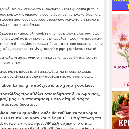
περιεχόμενο των σελίδων τoυ www.lakonikanea.gr online με τους
δων κοινωνικής δικτύωσης όσο το δυνατόν πιο εύκολα. Χάρη στα
θετούνται από τους παρόχους ιστοσελίδων κοινωνικής δικτύωσης,
ύκολα και χωρίς προβλήματα.
έχονται την αποστολή cookies από προεπιλογή, αλλά συνήθως
ς (browser) ώστε να αρνείται την παραλαβή τους ή να αποδέχεται
σετε τη λήψη cookies, ορισμένες δυνατότητες που παρέχονται στην
ς ενώ ορισμένες ιστοσελίδες μπορεί να μην εμφανίζονται σωστά .
ι καλές κι απλές οδηγίες σχετικά με το πώς να διαχειρίζεστε τα
οηγών ίντερνετ.
.org/choices/ μπορείτε να ενημερωθείτε για τη συμπεριφορική
ρείτε να εξαιρεθείτε από την προβολή τέτοιων διαφημίσεων.
lakonikanea.gr αποδέχεστε την χρήση cookies.
 ιστοσελίδας προσβάλει οποιοδήποτε δικαίωμα σας,
αζί μας. Θα απαντήσουμε στο αίτημά σας το
τομότερο δυνατόν.
konikanea.gr online ουδεμία ευθύνη εκ του νόμου
ΤΥΠΟΥ που αναρτά και φιλοξενεί.
Σε περίπτωση που
εξ αυτών, επικοινωνήστε
ΑΜΕΣΑ
αρχικά στο e-mail
τηλεφωνικά στο 6944-536530 (για να επιβεβαιώσετε ότι