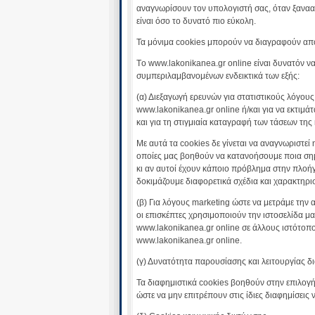
αναγνωρίσουν τον υπολογιστή σας, όταν ξανααν
είναι όσο το δυνατό πιο εύκολη.
Τα μόνιμα cookies μπορούν να διαγραφούν από 
Tο www.lakonikanea.gr online είναι δυνατόν να
συμπεριλαμβανομένων ενδεικτικά των εξής:
(α) Διεξαγωγή ερευνών για στατιστικούς λόγους
www.lakonikanea.gr online ή/και για να εκτιμ
και για τη στιγμιαία καταγραφή των τάσεων της
Με αυτά τα cookies δε γίνεται να αναγνωριστε
οποίες μας βοηθούν να κατανοήσουμε ποια σημ
κι αν αυτοί έχουν κάποιο πρόβλημα στην πλοήγ
δοκιμάζουμε διαφορετικά σχέδια και χαρακτηρισ
(β) Για λόγους marketing ώστε να μετράμε την
οι επισκέπτες χρησιμοποιούν την ιστοσελίδα μα
www.lakonikanea.gr online σε άλλους ιστότοπο
www.lakonikanea.gr online.
(γ) Δυνατότητα παρουσίασης και λειτουργίας 
Τα διαφημιστικά cookies βοηθούν στην επιλογ
ώστε να μην επιτρέπουν στις ίδιες διαφημίσει