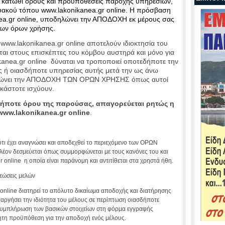
 κάτωθι όρους και προϋποθέσεις παροχής υπηρεσιών,
υακού τόπου www.lakonikanea.gr online. Η πρόσβαση
ea.gr online, υποδηλώνει την ΑΠΟΔΟΧΗ εκ μέρους σας
ων όρων χρήσης.
 www.lakonikanea.gr online αποτελούν ιδιοκτησία του
νται στους επισκέπτες του κόμβου αυστηρά και μόνο για
anea.gr online δύναται να τροποποιεί οποτεδήποτε την
 ή οιασδήποτε υπηρεσίας αυτής μετά την ως άνω
λώνει την ΑΠΟΔΟΧΗ ΤΩΝ ΟΡΩΝ ΧΡΗΣΗΣ όπως αυτοί
εκάστοτε ισχύουν.
ήποτε όρου της παρούσας, απαγορεύεται ρητώς η
www.lakonikanea.gr online
.
τι έχει αναγνώσει και αποδεχθεί το περιεχόμενο των ΟΡΩΝ
έον δεσμεύεται όπως συμμορφώνεται με τους κανόνες του και
 online η οποία είναι παράνομη και αντιτίθεται στα χρηστά ήθη.
ρεώσεις μελών
 online διατηρεί το απόλυτο δικαίωμα αποδοχής και διατήρησης
αταργήσει την ιδιότητα του μέλους σε περίπτωση οιασδήποτε
υμπλήρωση των βασικών στοιχείων στη φόρμα εγγραφής
νόητη προϋπόθεση για την αποδοχή ενός μέλους.