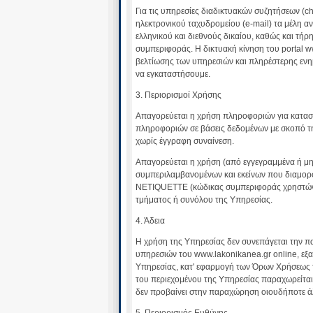
Για τις υπηρεσίες διαδικτυακών συζητήσεων (c
ηλεκτρονικού ταχυδρομείου (e-mail) τα μέλη
ελληνικού και διεθνούς δικαίου, καθώς και τήρ
συμπεριφοράς. Η δικτυακή κίνηση του portal w
βελτίωσης των υπηρεσιών και πληρέστερης ενη
να εγκαταστήσουμε.
3. Περιορισμοί Χρήσης
Απαγορεύεται η χρήση πληροφοριών για κατασ
πληροφοριών σε βάσεις δεδομένων με σκοπό τ
χωρίς έγγραφη συναίνεση.
Απαγορεύεται η χρήση (από εγγεγραμμένα ή μη 
συμπεριλαμβανομένων και εκείνων που διαμορφ
NETIQUETTE (κώδικας συμπεριφοράς χρηστών
τμήματος ή συνόλου της Υπηρεσίας.
4. Άδεια
H χρήση της Υπηρεσίας δεν συνεπάγεται την π
υπηρεσιών του www.lakonikanea.gr online, εξ
Υπηρεσίας, κατ' εφαρμογή των Όρων Χρήσεως 
του περιεχομένου της Υπηρεσίας παραχωρείτ
δεν προβαίνει στην παραχώρηση οιουδήποτε ά
5. Περιορισμός Ευθύνης