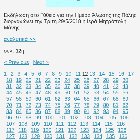
Eκδήλωση στο Γύθειο για την Ημέρα Άλωσης της Πόλης
διοργανώνει την Τρίτη 29/5/2018 η Ιερά Μητρόπολη
Μάνης.
αναλυτικά >>
σελ.
12
η
< Previous
Next >
1
2
3
4
5
6
7
8
9
10
11
12
13
14
15
16
17
18
19
20
21
22
23
24
25
26
27
28
29
30
31
32
33
34
35
36
37
38
39
40
41
42
43
44
45
46
47
48
49
50
51
52
53
54
55
56
57
58
59
60
61
62
63
64
65
66
67
68
69
70
71
72
73
74
75
76
77
78
79
80
81
82
83
84
85
86
87
88
89
90
91
92
93
94
95
96
97
98
99
100
101
102
103
104
105
106
107
108
109
110
111
112
113
114
115
116
117
118
119
120
121
122
123
124
125
126
127
128
129
130
131
132
133
134
135
136