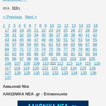
σελ.
111
η
< Previous
Next >
1
2
3
4
5
6
7
8
9
10
11
12
13
14
15
16
17
18
19
20
21
22
23
24
25
26
27
28
29
30
31
32
33
34
35
36
37
38
39
40
41
42
43
44
45
46
47
48
49
50
51
52
53
54
55
56
57
58
59
60
61
62
63
64
65
66
67
68
69
70
71
72
73
74
75
76
77
78
79
80
81
82
83
84
85
86
87
88
89
90
91
92
93
94
95
96
97
98
99
100
101
102
103
104
105
106
107
108
109
110
111
112
113
114
115
116
117
118
119
120
121
122
123
124
125
126
127
128
129
130
131
132
133
134
135
136
137
Λακωνικά Νέα
ΛΑΚΩΝΙΚΑ ΝΕΑ .gr - Επικοινωνία