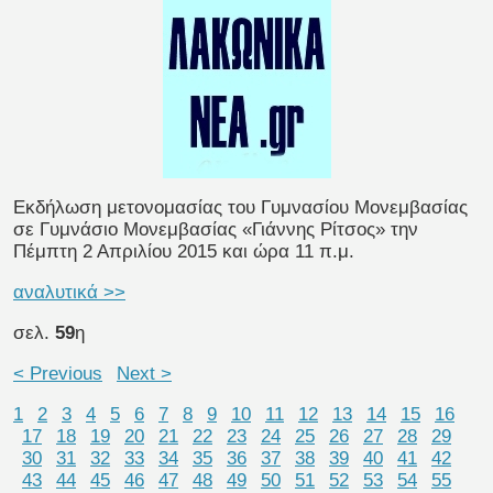
Εκδήλωση μετονομασίας του Γυμνασίου Μονεμβασίας
σε Γυμνάσιο Μονεμβασίας «Γιάννης Ρίτσος» την
Πέμπτη 2 Απριλίου 2015 και ώρα 11 π.μ.
αναλυτικά >>
σελ.
59
η
< Previous
Next >
1
2
3
4
5
6
7
8
9
10
11
12
13
14
15
16
17
18
19
20
21
22
23
24
25
26
27
28
29
30
31
32
33
34
35
36
37
38
39
40
41
42
43
44
45
46
47
48
49
50
51
52
53
54
55