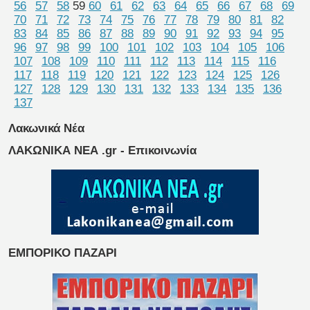
56
57
58
59
60
61
62
63
64
65
66
67
68
69
70
71
72
73
74
75
76
77
78
79
80
81
82
83
84
85
86
87
88
89
90
91
92
93
94
95
96
97
98
99
100
101
102
103
104
105
106
107
108
109
110
111
112
113
114
115
116
117
118
119
120
121
122
123
124
125
126
127
128
129
130
131
132
133
134
135
136
137
Λακωνικά Νέα
ΛΑΚΩΝΙΚΑ ΝΕΑ .gr - Επικοινωνία
ΕΜΠΟΡΙΚΟ ΠΑΖΑΡΙ