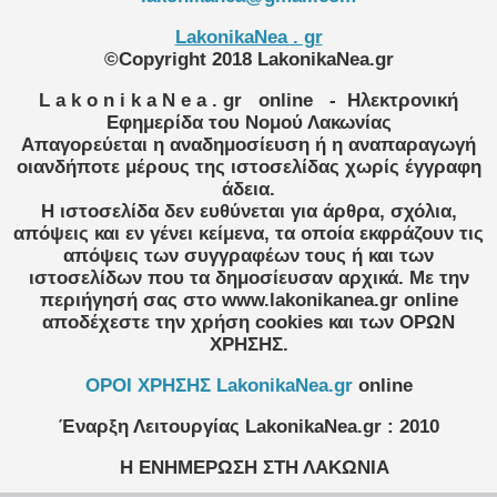
LakonikaNea . gr
©Copyright 2018 LakonikaNea.gr
L a k o n i k a N e a . gr
online
- Ηλεκτρονική
Εφημερίδα του Νομού Λακωνίας
Απαγορεύεται η αναδημοσίευση ή η αναπαραγωγή
οιανδήποτε μέρους της ιστοσελίδας χωρίς έγγραφη
άδεια.
Η ιστοσελίδα δεν ευθύνεται για άρθρα, σχόλια,
απόψεις και εν γένει κείμενα, τα οποία εκφράζουν τις
απόψεις των συγγραφέων τους ή και των
ιστοσελίδων που τα δημοσίευσαν αρχικά. Με την
περιήγησή σας στο www.lakonikanea.gr online
αποδέχεστε την χρήση cookies και των ΟΡΩΝ
ΧΡΗΣΗΣ.
OPOI XΡΗΣΗΣ LakonikaNea.gr
online
Έναρξη Λειτουργίας
LakonikaNea.gr
:
2010
Η ΕΝΗΜΕΡΩΣΗ ΣΤΗ ΛΑΚΩΝΙΑ