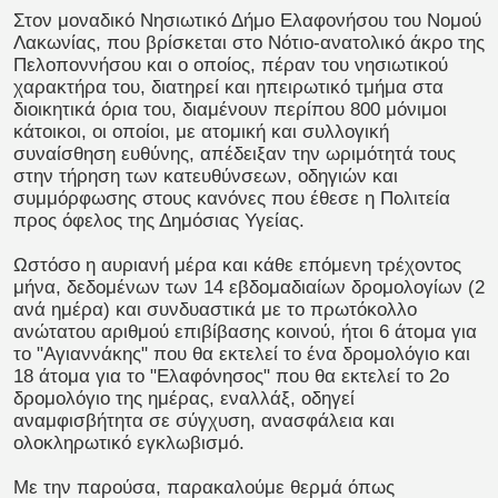
Στον μοναδικό Νησιωτικό Δήμο Ελαφονήσου του Νομού
Λακωνίας, που βρίσκεται στο Νότιο-ανατολικό άκρο της
Πελοποννήσου και ο οποίος, πέραν του νησιωτικού
χαρακτήρα του, διατηρεί και ηπειρωτικό τμήμα στα
διοικητικά όρια του, διαμένουν περίπου 800 μόνιμοι
κάτοικοι, οι οποίοι, με ατομική και συλλογική
συναίσθηση ευθύνης, απέδειξαν την ωριμότητά τους
στην τήρηση των κατευθύνσεων, οδηγιών και
συμμόρφωσης στους κανόνες που έθεσε η Πολιτεία
προς όφελος της Δημόσιας Υγείας.
Ωστόσο η αυριανή μέρα και κάθε επόμενη τρέχοντος
μήνα, δεδομένων των 14 εβδομαδιαίων δρομολογίων (2
ανά ημέρα) και συνδυαστικά με το πρωτόκολλο
ανώτατου αριθμού επιβίβασης κοινού, ήτοι 6 άτομα για
το "Αγιαννάκης" που θα εκτελεί το ένα δρομολόγιο και
18 άτομα για το "Ελαφόνησος" που θα εκτελεί το 2ο
δρομολόγιο της ημέρας, εναλλάξ, οδηγεί
αναμφισβήτητα σε σύγχυση, ανασφάλεια και
ολοκληρωτικό εγκλωβισμό.
Με την παρούσα, παρακαλούμε θερμά όπως