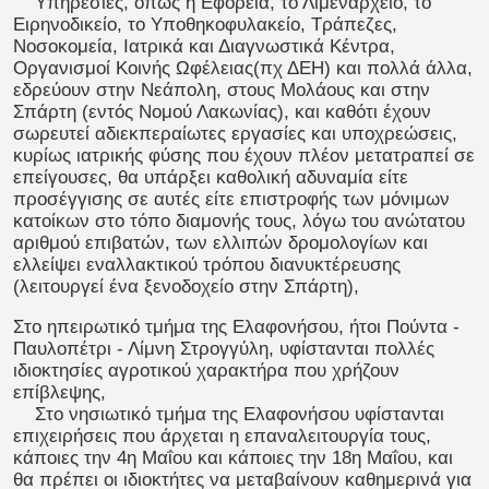
Υπηρεσίες, όπως η Εφορεία, το Λιμεναρχείο, το
Ειρηνοδικείο, το Υποθηκοφυλακείο, Τράπεζες,
Νοσοκομεία, Ιατρικά και Διαγνωστικά Κέντρα,
Οργανισμοί Κοινής Ωφέλειας(πχ ΔΕΗ) και πολλά άλλα,
εδρεύουν στην Νεάπολη, στους Μολάους και στην
Σπάρτη (εντός Νομού Λακωνίας), και καθότι έχουν
σωρευτεί αδιεκπεραίωτες εργασίες και υποχρεώσεις,
κυρίως ιατρικής φύσης που έχουν πλέον μετατραπεί σε
επείγουσες, θα υπάρξει καθολική αδυναμία είτε
προσέγγισης σε αυτές είτε επιστροφής των μόνιμων
κατοίκων στο τόπο διαμονής τους, λόγω του ανώτατου
αριθμού επιβατών, των ελλιπών δρομολογίων και
ελλείψει εναλλακτικού τρόπου διανυκτέρευσης
(λειτουργεί ένα ξενοδοχείο στην Σπάρτη),
Στο ηπειρωτικό τμήμα της Ελαφονήσου, ήτοι Πούντα -
Παυλοπέτρι - Λίμνη Στρογγύλη, υφίστανται πολλές
ιδιοκτησίες αγροτικού χαρακτήρα που χρήζουν
επίβλεψης,
Στο νησιωτικό τμήμα της Ελαφονήσου υφίστανται
επιχειρήσεις που άρχεται η επαναλειτουργία τους,
κάποιες την 4η Μαΐου και κάποιες την 18η Μαΐου, και
θα πρέπει οι ιδιοκτήτες να μεταβαίνουν καθημερινά για