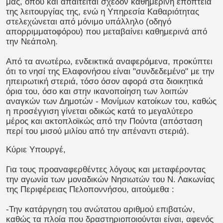
μας, όπου και απαιτείται σχεδόν καθημερινή εποπτεία
της λειτουργίας της, ενώ η Υπηρεσία Καθαριότητας
στελεχώνεται από μόνιμο υπάλληλο (οδηγό
απορριμματοφόρου) που μεταβαίνει καθημερινά από
την Νεάπολη.
Από τα ανωτέρω, ενδεικτικά αναφερόμενα, προκύπτει
ότι το νησί της Ελαφονήσου είναι "συνδεδεμένο" με την
ηπειρωτική στεριά, τόσο όσον αφορά στα διοικητικά
όρια του, όσο και στην ικανοποίηση των λοιπών
αναγκών των Δημοτών - Μονίμων κατοίκων του, καθώς
η προσέγγιση γίνεται οδικώς κατά το μεγαλύτερο
μέρος και ακτοπλοϊκώς από την Πούντα (απόσταση
περί του μισού μιλίου από την απέναντι στεριά).
Κύριε Υπουργέ,
Για τους προαναφερθέντες λόγους και μεταφέροντας
την αγωνία των μοναδικών Νησιωτών του Ν. Λακωνίας
της Περιφέρειας Πελοποννήσου, αιτούμεθα :
-Την κατάργηση του ανώτατου αριθμού επιβατών,
καθώς τα πλοία που δραστηριοποιούνται είναι, αφενός