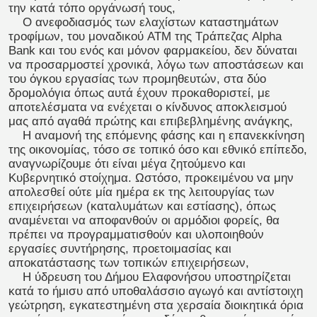
την κατά τόπο οργάνωσή τους,
Ο ανεφοδιασμός των ελαχίστων καταστημάτων
τροφίμων, του μοναδικού ATM της Τράπεζας Alpha
Bank και του ενός και μόνον φαρμακείου, δεν δύναται
να προσαρμοστεί χρονικά, λόγω των αποστάσεων και
του όγκου εργασίας των προμηθευτών, στα δύο
δρομολόγια όπως αυτά έχουν προκαθοριστεί, με
αποτελέσματα να ενέχεται ο κίνδυνος αποκλεισμού
μας από αγαθά πρώτης και επιβεβλημένης ανάγκης,
Η αναμονή της επόμενης φάσης και η επανεκκίνηση
της οικονομίας, τόσο σε τοπικό όσο και εθνικό επίπεδο,
αναγνωρίζουμε ότι είναι μέγα ζητούμενο και
Κυβερνητικό στοίχημα. Ωστόσο, προκειμένου να μην
απολεσθεί ούτε μία ημέρα εκ της λειτουργίας των
επιχειρήσεων (καταλυμάτων και εστίασης), όπως
αναμένεται να αποφανθούν οι αρμόδιοι φορείς, θα
πρέπει να προγραμματισθούν και υλοποιηθούν
εργασίες συντήρησης, προετοιμασίας και
αποκατάστασης των τοπικών επιχειρήσεων,
Η ύδρευση του Δήμου Ελαφονήσου υποστηρίζεται
κατά το ήμισυ από υποθαλάσσιο αγωγό και αντίστοιχη
γεώτρηση, εγκατεστημένη στα χερσαία διοικητικά όρια