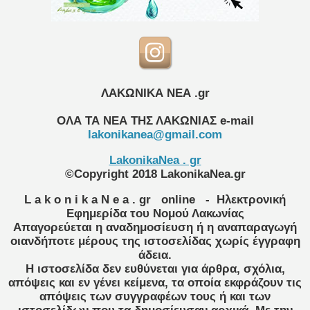
ΛΑΚΩΝΙΚΑ ΝΕΑ .gr
ΟΛΑ ΤΑ ΝΕΑ ΤΗΣ ΛΑΚΩΝΙΑΣ
e-mail
lakonikanea@gmail.com
LakonikaNea . gr
©Copyright 2018 LakonikaNea.gr
L a k o n i k a N e a . gr
online
- Ηλεκτρονική
Εφημερίδα του Νομού Λακωνίας
Απαγορεύεται η αναδημοσίευση ή η αναπαραγωγή
οιανδήποτε μέρους της ιστοσελίδας χωρίς έγγραφη
άδεια.
Η ιστοσελίδα δεν ευθύνεται για άρθρα, σχόλια,
απόψεις και εν γένει κείμενα, τα οποία εκφράζουν τις
απόψεις των συγγραφέων τους ή και των