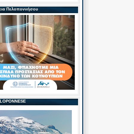
εια Πελοποννήσου
PELOPONNESE