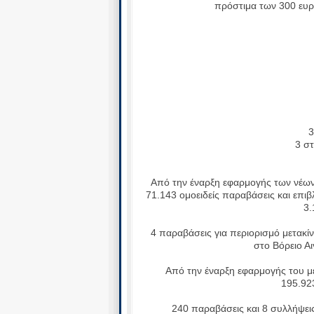
πρόστιμα των 300 ευρ
28 
1
18 σ
12
10 
9 στ
6 σ
4 σ
3 στη
3 στην Κ
2
Από την έναρξη εφαρμογής των νέων μ
71.143 ομοειδείς παραβάσεις και επι
3.
4 παραβάσεις για περιορισμό μετακίν
στο Βόρειο Α
Από την έναρξη εφαρμογής του μέτ
195.92
240 παραβάσεις και 8 συλλήψεις, 