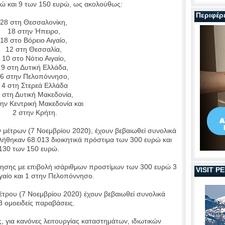
ώ και 9 των 150 ευρώ, ως ακολούθως:
Περιφέρ
στη Θεσσαλονίκη,
8 στην Ήπειρο,
το Βόρειο Αιγαίο,
 στη Θεσσαλία,
στο Νότιο Αιγαίο,
η Δυτική Ελλάδα,
την Πελοπόννησο,
τη Στερεά Ελλάδα
 Δυτική Μακεδονία,
εντρική Μακεδονία και
 στην Κρήτη.
έτρων (7 Νοεμβρίου 2020), έχουν βεβαιωθεί συνολικά
βλήθηκαν 68.013 διοικητικά πρόστιμα των 300 ευρώ και
130 των 150 ευρώ.
ησης με επιβολή ισάριθμων προστίμων των 300 ευρώ 3
VISIT 
ιγαίο και 1 στην Πελοπόννησο.
ρου (7 Νοεμβρίου 2020) έχουν βεβαιωθεί συνολικά
3 ομοειδείς παραβάσεις.
για κανόνες λειτουργίας καταστημάτων, ιδιωτικών