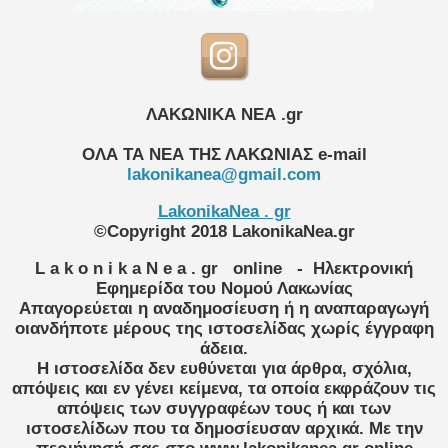
ΛΑΚΩΝΙΚΑ ΝΕΑ .gr
ΟΛΑ ΤΑ ΝΕΑ ΤΗΣ ΛΑΚΩΝΙΑΣ
e-mail
lakonikanea@gmail.com
LakonikaNea . gr
©Copyright 2018 LakonikaNea.gr
L a k o n i k a N e a . gr
online
- Ηλεκτρονική
Εφημερίδα του Νομού Λακωνίας
Απαγορεύεται η αναδημοσίευση ή η αναπαραγωγή
οιανδήποτε μέρους της ιστοσελίδας χωρίς έγγραφη
άδεια.
Η ιστοσελίδα δεν ευθύνεται για άρθρα, σχόλια,
απόψεις και εν γένει κείμενα, τα οποία εκφράζουν τις
απόψεις των συγγραφέων τους ή και των
ιστοσελίδων που τα δημοσίευσαν αρχικά. Με την