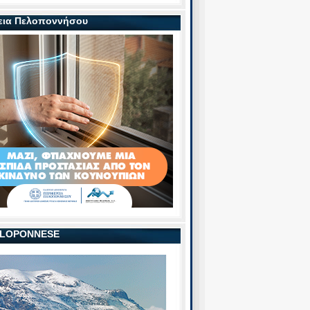
εια Πελοποννήσου
PELOPONNESE