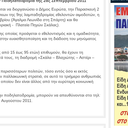
 Ποδηλατοδρομία της 2ας Σεπτεμβρίου 2011
ται να διοργανώσει ο Δήμος Ευρώτα, την Παρασκευή 2
σεων της 9ης λαμπαδηδρομίας εθελοντών αιμοδοτών, η
μβρίου (Άγαλμα Λεωνίδα στη Σπάρτη) και θα
υριακή - Πλατεία Πηγών Σκάλας).
ης οποίας προάγεται ο εθελοντισμός και η ομαδικότητα,
 στην ευαισθητοποίηση και τη διάδοση του μηνύματος
ς από 15 έως 95 ετών) επιθυμούν, θα έχουν τη
ά τους, τη διαδρομή «Σκάλα – Βλαχιώτης – Αστέρι –
 περισσότερων πολιτών, τόσο εντός όσο κι εκτός
ν παλλακωνική στρατιά, σε αυτό το τριήμερο ανθρωπιάς
 οποίου δεν είναι άλλος από την ευρύτερη κοινωνική
ν ποδηλατοδρομία, μπορούν να απευθύνονται στο τηλ:
9 Αυγούστου 2011.