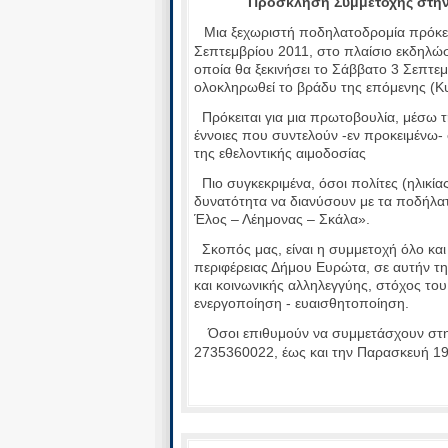
Πρόσκληση Συμμετοχής στην
Μια ξεχωριστή ποδηλατοδρομία πρόκει
Σεπτεμβρίου 2011, στο πλαίσιο εκδηλώ
οποία θα ξεκινήσει το Σάββατο 3 Σεπτε
ολοκληρωθεί το βράδυ της επόμενης (Κ
Πρόκειται για μια πρωτοβουλία, μέσω τ
έννοιες που συντελούν -εν προκειμένω-
της εθελοντικής αιμοδοσίας
Πιο συγκεκριμένα, όσοι πολίτες (ηλικία
δυνατότητα να διανύσουν με τα ποδήλατ
Έλος – Λέημονας – Σκάλα».
Σκοπός μας, είναι η συμμετοχή όλο και
περιφέρειας Δήμου Ευρώτα, σε αυτήν τη
και κοινωνικής αλληλεγγύης, στόχος του
ενεργοποίηση - ευαισθητοποίηση.
Όσοι επιθυμούν να συμμετάσχουν στη
2735360022, έως και την Παρασκευή 1