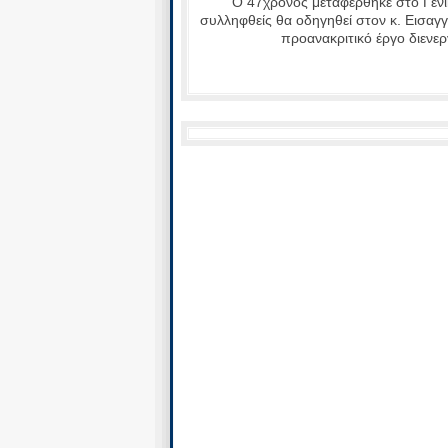
Ο 47χρονος μεταφέρθηκε στο Γενι
συλληφθείς θα οδηγηθεί στον κ. Εισαγ
προανακριτικό έργο διενε