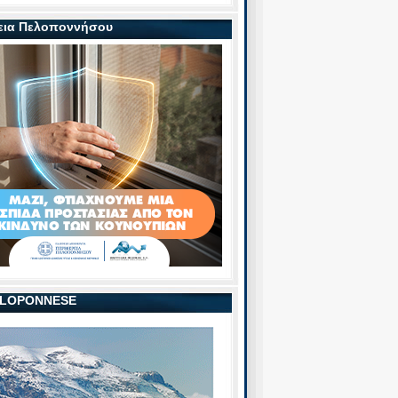
εια Πελοποννήσου
PELOPONNESE