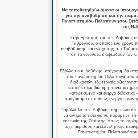
Να τοποθετηθούν άμεσα οι υπουργοί 
για την αναβάθμιση και την παρα
Πανεπιστημίου Πελοποννήσου ζητά
της Ν.
Στην Ερώτησή του ο κ. Δαβάκης υπε
Γαβρόγλου, ο οποίος ένα χρόνο π
αναβάθμισης και ενίσχυσης του Τμήματ
ότι τα γεγονότα διαψεύδουν τον κ
Εξάλλου ο κ. Δαβάκης υπογραμμίζει στη
του Πανεπιστημίου Πελοποννήσου απ
διαδικασιών εξωτερικής αξιολόγησης
εκπαιδευτικά βιώσιμη πανεπιστημιακ
καταρτισμένο και ενεργό διδακτικό
πρόγραμμα σπουδών, ενεργό ερευνητι
Παράλληλα, ο κ. Δαβάκης σημειώνει ότι 
να αντιμετωπίσει για να παραμείνει επ
κοινωνία της Σπάρτης, όπως το κυρίαρ
τύχει ακριβούς και εξαντλητικής περιγ
Πανεπιστημίου Πελοποννήσου ό