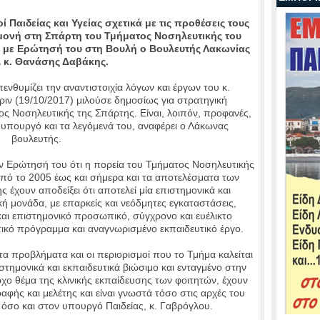
Παιδείας και Υγείας σχετικά με τις προθέσεις τους
μονή στη Σπάρτη του Τμήματος Νοσηλευτικής του
 με Ερώτησή του στη Βουλή ο Βουλευτής Λακωνίας
Δ κ. Θανάσης Δαβάκης.
νθυμίζει την αναντιστοιχία λόγων και έργων του κ.
ριν (19/10/2017) μιλούσε δημοσίως για στρατηγική
ος Νοσηλευτικής της Σπάρτης. Είναι, λοιπόν, προφανές,
. υπουργό και τα λεγόμενά του, αναφέρει ο Λάκωνας
βουλευτής.
ν Ερώτησή του ότι η πορεία του Τμήματος Νοσηλευτικής
ό το 2005 έως και σήμερα και τα αποτελέσματα των
 έχουν αποδείξει ότι αποτελεί μία επιστημονικά και
ή μονάδα, με επαρκείς και νεόδμητες εγκαταστάσεις,
 και επιστημονικό προσωπικό, σύγχρονο και ευέλικτο
κό πρόγραμμα και αναγνωρισμένο εκπαιδευτικό έργο.
τα προβλήματα και οι περιορισμοί που το Τμήμα καλείται
ιστημονικά και εκπαιδευτικά βιώσιμο και ενταγμένο στην
χο θέμα της κλινικής εκπαίδευσης των φοιτητών, έχουν
ραφής και μελέτης και είναι γνωστά τόσο στις αρχές του
σο και στον υπουργό Παιδείας, κ. Γαβρόγλου.