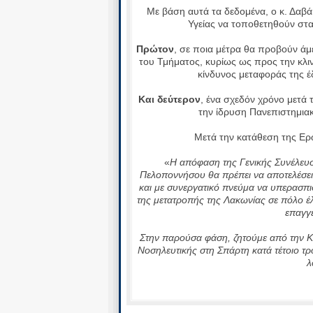
Με βάση αυτά τα δεδομένα, ο κ. Δαβά
Υγείας να τοποθετηθούν στα
Πρώτον
, σε ποια μέτρα θα προβούν άμε
του Τμήματος, κυρίως ως προς την κλι
κίνδυνος μεταφοράς της έ
Και δεύτερον
, ένα σχεδόν χρόνο μετά τι
την ίδρυση Πανεπιστημιακ
Μετά την κατάθεση της Ερ
«
Η απόφαση της Γενικής Συνέλευ
Πελοποννήσου θα πρέπει να αποτελέσει
και με συνεργατικό πνεύμα να υπερασπι
της μετατροπής της Λακωνίας σε πόλο έλ
επαγγ
Στην παρούσα φάση, ζητούμε από την Κ
Νοσηλευτικής στη Σπάρτη κατά τέτοιο τ
λ