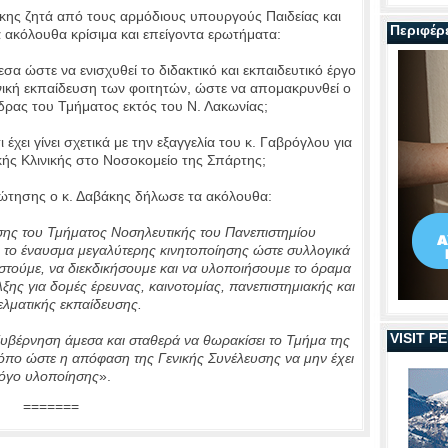
κης ζητά από τους αρμόδιους υπουργούς Παιδείας και
Περιφέρ
 ακόλουθα κρίσιμα και επείγοντα ερωτήματα:
σα ώστε να ενισχυθεί το διδακτικό και εκπαιδευτικό έργο
νική εκπαίδευση των φοιτητών, ώστε να απομακρυνθεί ο
δρας του Τμήματος εκτός του Ν. Λακωνίας;
 έχει γίνει σχετικά με την εξαγγελία του κ. Γαβρόγλου για
ής Κλινικής στο Νοσοκομείο της Σπάρτης;
ώτησης ο κ. Δαβάκης δήλωσε τα ακόλουθα:
σης του Τμήματος Νοσηλευτικής του Πανεπιστημίου
 το έναυσμα μεγαλύτερης κινητοποίησης ώστε συλλογικά
στούμε, να διεκδικήσουμε και να υλοποιήσουμε το όραμα
ξης για δομές έρευνας, καινοτομίας, πανεπιστημιακής και
ελματικής εκπαίδευσης.
VISIT 
υβέρνηση άμεσα και σταθερά να θωρακίσει το Τμήμα της
ρόπο ώστε η απόφαση της Γενικής Συνέλευσης να μην έχει
όγο υλοποίησης
».
=======