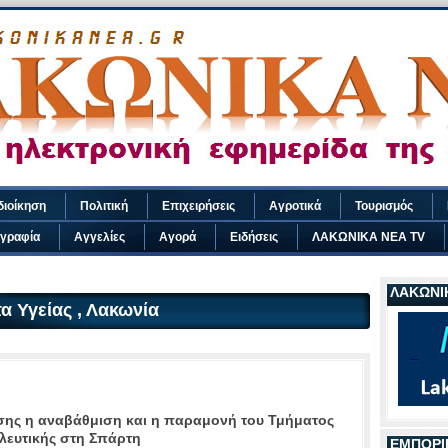
διοίκηση
Πολιτική
Επιχειρήσεις
Αγροτικά
Τουρισμός
γραφία
Αγγελίες
Αγορά
Ειδήσεις
ΛΑΚΩΝΙΚΑ ΝΕΑ TV
ΛΑΚΩΝΙΚ
α Υγείας , Λακωνία
σης η αναβάθμιση και η παραμονή του Τμήματος
λευτικής στη Σπάρτη
ΕΜΠΟΡΙ