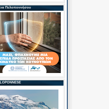
εια Πελοποννήσου
PELOPONNESE