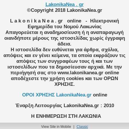
LakonikaNea . gr
©Copyright 2018 LakonikaNea.gr
L a k o n i k a N e a . gr
online
- Ηλεκτρονική
Εφημερίδα του Νομού Λακωνίας
Απαγορεύεται η αναδημοσίευση ή η αναπαραγωγή
οιανδήποτε μέρους της ιστοσελίδας χωρίς έγγραφη
άδεια.
Η ιστοσελίδα δεν ευθύνεται για άρθρα, σχόλια,
απόψεις και εν γένει κείμενα, τα οποία εκφράζουν τις
απόψεις των συγγραφέων τους ή και των
ιστοσελίδων που τα δημοσίευσαν αρχικά. Με την
περιήγησή σας στο www.lakonikanea.gr online
αποδέχεστε την χρήση cookies και των ΟΡΩΝ
ΧΡΗΣΗΣ.
OPOI XΡΗΣΗΣ LakonikaNea.gr
online
Έναρξη Λειτουργίας
LakonikaNea.gr
:
2010
Η ΕΝΗΜΕΡΩΣΗ ΣΤΗ ΛΑΚΩΝΙΑ
View Site in Mobile
|
Classic