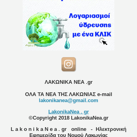
ΛΑΚΩΝΙΚΑ ΝΕΑ .gr
ΟΛΑ ΤΑ ΝΕΑ ΤΗΣ ΛΑΚΩΝΙΑΣ
e-mail
lakonikanea@gmail.com
LakonikaNea . gr
©Copyright 2018 LakonikaNea.gr
L a k o n i k a N e a . gr
online
- Ηλεκτρονική
Εφημερίδα του Νομού Λακωνίας