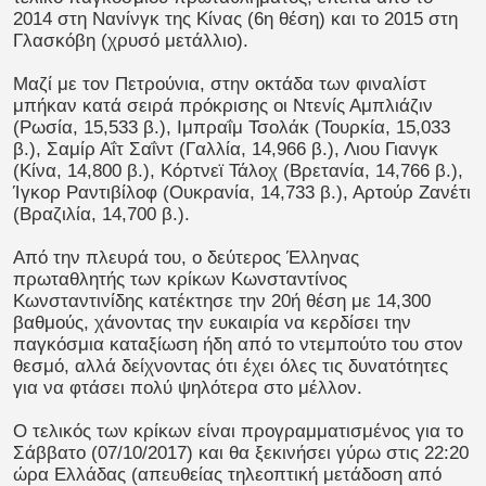
2014 στη Νανίνγκ της Κίνας (6η θέση) και το 2015 στη
Γλασκόβη (χρυσό μετάλλιο).
Μαζί με τον Πετρούνια, στην οκτάδα των φιναλίστ
μπήκαν κατά σειρά πρόκρισης οι Ντενίς Αμπλιάζιν
(Ρωσία, 15,533 β.), Ιμπραΐμ Τσολάκ (Τουρκία, 15,033
β.), Σαμίρ Αΐτ Σαΐντ (Γαλλία, 14,966 β.), Λιου Γιανγκ
(Κίνα, 14,800 β.), Κόρτνεϊ Τάλοχ (Βρετανία, 14,766 β.),
Ίγκορ Ραντιβίλοφ (Ουκρανία, 14,733 β.), Αρτούρ Ζανέτι
(Βραζιλία, 14,700 β.).
Από την πλευρά του, ο δεύτερος Έλληνας
πρωταθλητής των κρίκων Κωνσταντίνος
Κωνσταντινίδης κατέκτησε την 20ή θέση με 14,300
βαθμούς, χάνοντας την ευκαιρία να κερδίσει την
παγκόσμια καταξίωση ήδη από το ντεμπούτο του στον
θεσμό, αλλά δείχνοντας ότι έχει όλες τις δυνατότητες
για να φτάσει πολύ ψηλότερα στο μέλλον.
Ο τελικός των κρίκων είναι προγραμματισμένος για το
Σάββατο (07/10/2017) και θα ξεκινήσει γύρω στις 22:20
ώρα Ελλάδας (απευθείας τηλεοπτική μετάδοση από