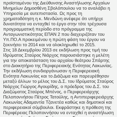
προϊσταμένου της Διεύθυνσης Αναστήλωσης Αρχαίων
Μνημείων Δημοσθένη Σβολόπουλου να το αναλάβει η
Υπηρεσία με αυτεπιστασία. Ως προς τη
χρηματοδότηση η κ. Μενδώνη ανέφερε ότι υπήρχε
δυνατότητα να ενταχθεί το έργο στην τότε τρέχουσα
προγραμματική περίοδο στο πρόγραμμα της
Ανταγωνιστικότητας ΕΠΑΝ 2 που διαχειριζόταν του
Υπ.ΠΟ.Α προκειμένου η πρώτη φάση του έργου να
ξεκινήσει το 2014 και να ολοκληρωθεί το 2015.
Στις 18 Δεκεμβρίου 2013 σε εκδήλωση προς τιμή του
Ιδρύματος Σταύρος Νιάρχος παρουσιάστηκε η μελέτη
για την αποκατάσταση του αρχαίου θεάτρου Σπάρτης
στο Διοικητήριο της Περιφερειακής Ενότητας Λακωνίας.
Την εκδήλωση συνδιοργάνωσαν η Περιφερειακή
Ενότητα Λακωνίας και το Διάζωμα και παρευρέθησαν
μεταξύ άλλων το μέλος του Δ.Σ. του Ιδρύματος Σταύρος
Νιάρχος Γιώργος Αγουρίδης, ο πρόεδρος του Δ.Σ. του
Διαζώματος Σταύρος Μπένος, ο Περιφερειάρχης
Πελοποννήσου Πέτρος Τατούλης, η Αντιπεριφερειάρχης
Λακωνίας Αδαμαντία Τζανετέα καθώς και δημοτικοί και
περιφερειακοί σύμβουλοι. Εκφράστηκε η πρόθεση της
Περιφέρειας Πελοποννήσου να ενταχθεί η αναστήλωση