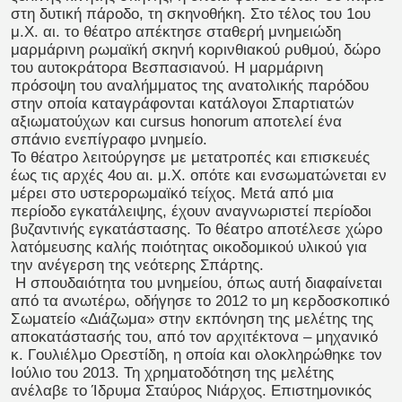
στη δυτική πάροδο, τη σκηνοθήκη. Στο τέλος του 1ου
μ.Χ. αι. το θέατρο απέκτησε σταθερή μνημειώδη
μαρμάρινη ρωμαϊκή σκηνή κορινθιακού ρυθμού, δώρο
του αυτοκράτορα Βεσπασιανού. Η μαρμάρινη
πρόσοψη του αναλήμματος της ανατολικής παρόδου
στην οποία καταγράφονται κατάλογοι Σπαρτιατών
αξιωματούχων και cursus honorum αποτελεί ένα
σπάνιο ενεπίγραφο μνημείο.
Το θέατρο λειτούργησε με μετατροπές και επισκευές
έως τις αρχές 4ου αι. μ.Χ. οπότε και ενσωματώνεται εν
μέρει στο υστερορωμαϊκό τείχος. Μετά από μια
περίοδο εγκατάλειψης, έχουν αναγνωριστεί περίοδοι
βυζαντινής εγκατάστασης. Το θέατρο αποτέλεσε χώρο
λατόμευσης καλής ποιότητας οικοδομικού υλικού για
την ανέγερση της νεότερης Σπάρτης.
Η σπουδαιότητα του μνημείου, όπως αυτή διαφαίνεται
από τα ανωτέρω, οδήγησε το 2012 το μη κερδοσκοπικό
Σωματείο «Διάζωμα» στην εκπόνηση της μελέτης της
αποκατάστασής του, από τον αρχιτέκτονα – μηχανικό
κ. Γουλιέλμο Ορεστίδη, η οποία και ολοκληρώθηκε τον
Ιούλιο του 2013. Τη χρηματοδότηση της μελέτης
ανέλαβε το Ίδρυμα Σταύρος Νιάρχος. Επιστημονικός