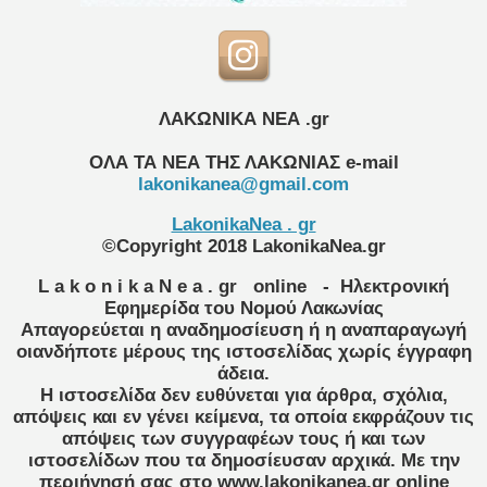
ΛΑΚΩΝΙΚΑ ΝΕΑ .gr
ΟΛΑ ΤΑ ΝΕΑ ΤΗΣ ΛΑΚΩΝΙΑΣ
e-mail
lakonikanea@gmail.com
LakonikaNea . gr
©Copyright 2018 LakonikaNea.gr
L a k o n i k a N e a . gr
online
- Ηλεκτρονική
Εφημερίδα του Νομού Λακωνίας
Απαγορεύεται η αναδημοσίευση ή η αναπαραγωγή
οιανδήποτε μέρους της ιστοσελίδας χωρίς έγγραφη
άδεια.
Η ιστοσελίδα δεν ευθύνεται για άρθρα, σχόλια,
απόψεις και εν γένει κείμενα, τα οποία εκφράζουν τις
απόψεις των συγγραφέων τους ή και των
ιστοσελίδων που τα δημοσίευσαν αρχικά. Με την
περιήγησή σας στο www.lakonikanea.gr online