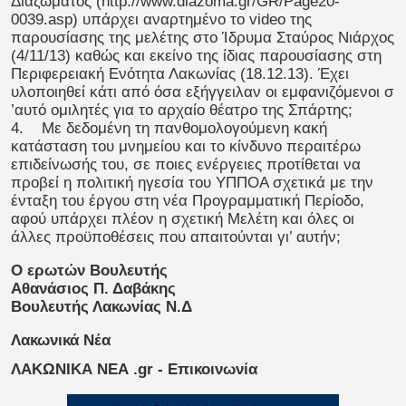
Διαζώματος (http://www.diazoma.gr/GR/Page20-
0039.asp) υπάρχει αναρτημένο το video της
παρουσίασης της μελέτης στο Ίδρυμα Σταύρος Νιάρχος
(4/11/13) καθώς και εκείνο της ίδιας παρουσίασης στη
Περιφερειακή Ενότητα Λακωνίας (18.12.13). Έχει
υλοποιηθεί κάτι από όσα εξήγγειλαν οι εμφανιζόμενοι σ
’αυτό ομιλητές για το αρχαίο θέατρο της Σπάρτης;
4. Με δεδομένη τη πανθομολογούμενη κακή
κατάσταση του μνημείου και το κίνδυνο περαιτέρω
επιδείνωσής του, σε ποιες ενέργειες προτίθεται να
προβεί η πολιτική ηγεσία του ΥΠΠΟΑ σχετικά με την
ένταξη του έργου στη νέα Προγραμματική Περίοδο,
αφού υπάρχει πλέον η σχετική Μελέτη και όλες οι
άλλες προϋποθέσεις που απαιτούνται γι’ αυτήν;
Ο ερωτών Βουλευτής
Αθανάσιος Π. Δαβάκης
Βουλευτής Λακωνίας Ν.Δ
Λακωνικά Νέα
ΛΑΚΩΝΙΚΑ ΝΕΑ .gr - Επικοινωνία