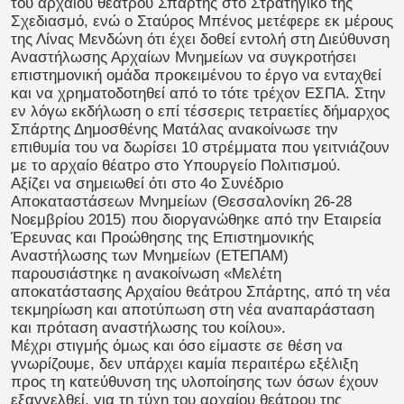
του αρχαίου θεάτρου Σπάρτης στο Στρατηγικό της
Σχεδιασμό, ενώ ο Σταύρος Μπένος μετέφερε εκ μέρους
της Λίνας Μενδώνη ότι έχει δοθεί εντολή στη Διεύθυνση
Αναστήλωσης Αρχαίων Μνημείων να συγκροτήσει
επιστημονική ομάδα προκειμένου το έργο να ενταχθεί
και να χρηματοδοτηθεί από το τότε τρέχον ΕΣΠΑ. Στην
εν λόγω εκδήλωση ο επί τέσσερις τετραετίες δήμαρχος
Σπάρτης Δημοσθένης Ματάλας ανακοίνωσε την
επιθυμία του να δωρίσει 10 στρέμματα που γειτνιάζουν
με το αρχαίο θέατρο στο Υπουργείο Πολιτισμού.
Αξίζει να σημειωθεί ότι στο 4ο Συνέδριο
Αποκαταστάσεων Μνημείων (Θεσσαλονίκη 26-28
Νοεμβρίου 2015) που διοργανώθηκε από την Εταιρεία
Έρευνας και Προώθησης της Επιστημονικής
Αναστήλωσης των Μνημείων (ΕΤΕΠΑΜ)
παρουσιάστηκε η ανακοίνωση «Μελέτη
αποκατάστασης Αρχαίου θεάτρου Σπάρτης, από τη νέα
τεκμηρίωση και αποτύπωση στη νέα αναπαράσταση
και πρόταση αναστήλωσης του κοίλου».
Μέχρι στιγμής όμως και όσο είμαστε σε θέση να
γνωρίζουμε, δεν υπάρχει καμία περαιτέρω εξέλιξη
προς τη κατεύθυνση της υλοποίησης των όσων έχουν
εξαγγελθεί, για τη τύχη του αρχαίου θεάτρου της