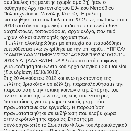
σύμβουλος της μελέτης (χωρίς αμοιβή) ήταν ο
καθηγητής Αρχιτεκτονικής του Εθνικού Μετσόβιου
Πολυτεχνείου κ. Μανόλης Κορρές. Η μελέτη
εκπονήθηκε από τον Ιούλιο του 2012 έως τον Ιούλιο του
2013 από διεπιστημονική ομάδα που περιελάμβανε
αρχιτέκτονες, τοπογράφους, αρχαιολόγο, πολιτικό
μηχανικό και συντηρητές αρχαιοτήτων.
Η μελέτη ολοκληρώθηκε με επιτυχία και παραδόθηκε
εμπρόθεσμα ενώ εγκρίθηκε με την υπ’ αριθμ. ΥΠΠΟΑ/
ΓΔΑΜΤΕ/ΔΑΑΜ/ΤΜΚΕΜ/203214/28286/1593/410/12-11-
2013 Υ.Α. (ΑΔΑ:ΒΛ1ΕΓ-ΩΨΨ) έπειτα από ομόφωνη
γνωμοδότηση του Κεντρικού Αρχαιολογικού Συμβουλίου
(Συνεδρίαση 15/10/2013).
Στις 20 Αυγούστου 2012 και ενώ η εκπόνηση της
μελέτης βρισκόταν σε εξέλιξη, παρακολουθήσαμε την
παρουσίαση στην τοπική κοινωνία της Σπάρτης του
αντικειμένου της μελέτης, τις έως τότε νεότερες
διαπιστώσεις για το μνημείο και τίς μέχρι τότε
πραγματοποιθείσες εργασίες. Η παρουσίαση
πραγματοποιήθηκε σε εκδήλωση που έλαβε χώρα
στην ακρόπολη της αρχαίας Σπάρτης με
συνδιοργανωτές το Σωματείο Φίλων του Αρχαιολογικού
Μουσείου Σπάρτης «Παναγιώτης Σταματάκης», τον