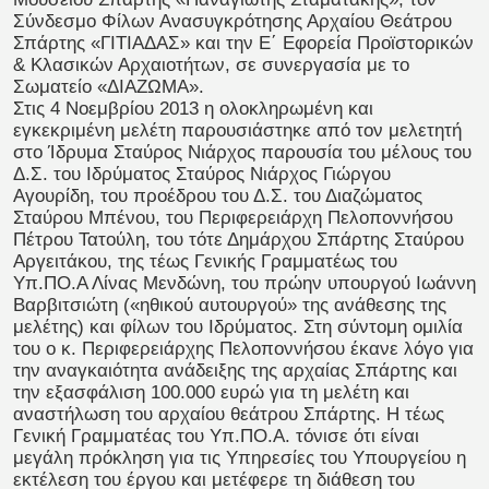
Σύνδεσμο Φίλων Ανασυγκρότησης Αρχαίου Θεάτρου
Σπάρτης «ΓΙΤΙΑΔΑΣ» και την Ε΄ Εφορεία Προϊστορικών
& Κλασικών Αρχαιοτήτων, σε συνεργασία με το
Σωματείο «ΔΙΑΖΩΜΑ».
Στις 4 Νοεμβρίου 2013 η ολοκληρωμένη και
εγκεκριμένη μελέτη παρουσιάστηκε από τον μελετητή
στο Ίδρυμα Σταύρος Νιάρχος παρουσία του μέλους του
Δ.Σ. του Ιδρύματος Σταύρος Νιάρχος Γιώργου
Αγουρίδη, του προέδρου του Δ.Σ. του Διαζώματος
Σταύρου Μπένου, του Περιφερειάρχη Πελοποννήσου
Πέτρου Τατούλη, του τότε Δημάρχου Σπάρτης Σταύρου
Αργειτάκου, της τέως Γενικής Γραμματέως του
Υπ.ΠΟ.Α Λίνας Μενδώνη, του πρώην υπουργού Ιωάννη
Βαρβιτσιώτη («ηθικού αυτουργού» της ανάθεσης της
μελέτης) και φίλων του Ιδρύματος. Στη σύντομη ομιλία
του ο κ. Περιφερειάρχης Πελοποννήσου έκανε λόγο για
την αναγκαιότητα ανάδειξης της αρχαίας Σπάρτης και
την εξασφάλιση 100.000 ευρώ για τη μελέτη και
αναστήλωση του αρχαίου θεάτρου Σπάρτης. Η τέως
Γενική Γραμματέας του Υπ.ΠΟ.Α. τόνισε ότι είναι
μεγάλη πρόκληση για τις Υπηρεσίες του Υπουργείου η
εκτέλεση του έργου και μετέφερε τη διάθεση του