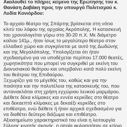
Ακολουθεί το πλήρες κείμενο της Ερώτησης του κ.
Θανάση Δαβάκη προς την υπουργό Πολιτισμού κ.
Λυδία Κονιόρδου:
Το αρχαίο θέατρο της Σπάρτης βρίσκεται στη νότια
κλιτύ του λόφου της αρχαίας Ακρόπολης. Η κατασκευή
του χρονολογείται γύρω στο 30-20 π.Χ. Με διάμετρο
κοίλου 141μ., ήταν ίσως το μεγαλύτερο θέατρο στον
ελλαδικό χώρο και συγκρίνεται με αυτό της Δωδώνης
και της Μεγαλόπολης. Υπολογίζεται ότι ήταν
σχεδιασμένο για να υποδέχεται περίπου 17.000 θεατές,
χωρητικότητα που μπορεί να συγκριθεί με εκείνη του
Διονυσιακού θεάτρου και υπερβαίνει κατά πολύ εκείνη
του θεάτρου της Επιδαύρου.
Ξεχωρίζει για το μέγεθός του, καθώς και για την
ποιότητα και την πολυτέλεια της κατασκευής του, που
αντανακλάται στη χρήση εγχώριου λευκού μαρμάρου.
Διέθετε δέκα κλίμακες και εννέα κερκίδες στο θέατρο
και δεκαεπτά κλίμακες με δεκαέξι κερκίδες στο
επιθέατρο, ενώ διέθετε ή ήταν αρχικά σχεδιασμένο για
να διαθέτει δεύτερο διάζωμα και επιθέατρο.
Αξιοσημείωτο χαρακτηριστικό του είναι η λειτουργία
ξύλινης κινητής σκηνής, η οποία φυλασσόταν σε κτίριο