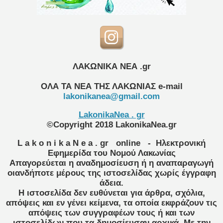
ΛΑΚΩΝΙΚΑ ΝΕΑ .gr
ΟΛΑ ΤΑ ΝΕΑ ΤΗΣ ΛΑΚΩΝΙΑΣ
e-mail
lakonikanea@gmail.com
LakonikaNea . gr
©Copyright 2018 LakonikaNea.gr
L a k o n i k a N e a . gr
online
- Ηλεκτρονική
Εφημερίδα του Νομού Λακωνίας
Απαγορεύεται η αναδημοσίευση ή η αναπαραγωγή
οιανδήποτε μέρους της ιστοσελίδας χωρίς έγγραφη
άδεια.
Η ιστοσελίδα δεν ευθύνεται για άρθρα, σχόλια,
απόψεις και εν γένει κείμενα, τα οποία εκφράζουν τις
απόψεις των συγγραφέων τους ή και των
ιστοσελίδων που τα δημοσίευσαν αρχικά. Με την