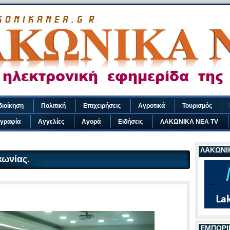
διοίκηση
Πολιτική
Επιχειρήσεις
Αγροτικά
Τουρισμός
γραφία
Αγγελίες
Αγορά
Ειδήσεις
ΛΑΚΩΝΙΚΑ ΝΕΑ TV
ΛΑΚΩΝΙΚ
κωνίας.
ΕΜΠΟΡΙ