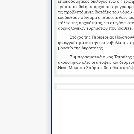
εποικοδομητικός διάλογος ενώ ο Περιφε
τροποποιηθεί η υπάρχουσα προγραμματ
τις προβλεπόμενες διατάξεις του νόμου 
ευοδωθούν σύντομα οι προσπάθειες ώστε
πόλεις της αρχαιότητας, να στεγάσει σ
αρχαιολογικών ευρημάτων που διαθέτει.
Στόχος της Περιφέρειας Πελοποννήσου
φερεγγυότητα και την ακτινοβολία της π
μουσείο της Ακρόπολης.
Συμπερασματικά ο κος Τατούλης τόνι
ακούστηκαν όλες οι απόψεις και δεσμεύτ
Νέου Μουσείο Σπάρτης θα τίθεται υπό