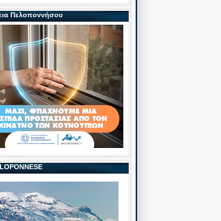
εια Πελοποννήσου
PELOPONNESE