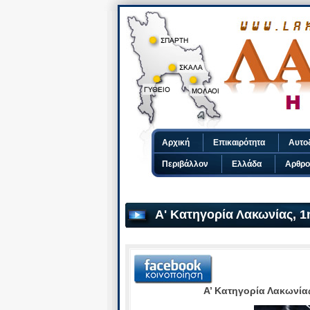
Αρχική
Επικαιρότητα
Αυτο
Περιβάλλον
Ελλάδα
Αρθρο
Α' Kατηγορία Λακωνίας, 1
Α’ Kατηγορία Λακωνία