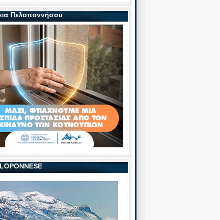
εια Πελοποννήσου
PELOPONNESE