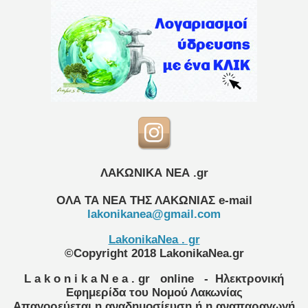
ΛΑΚΩΝΙΚΑ ΝΕΑ .gr
ΟΛΑ ΤΑ ΝΕΑ ΤΗΣ ΛΑΚΩΝΙΑΣ
e-mail
lakonikanea@gmail.com
LakonikaNea . gr
©Copyright 2018 LakonikaNea.gr
L a k o n i k a N e a . gr
online
- Ηλεκτρονική
Εφημερίδα του Νομού Λακωνίας
Απαγορεύεται η αναδημοσίευση ή η αναπαραγωγή