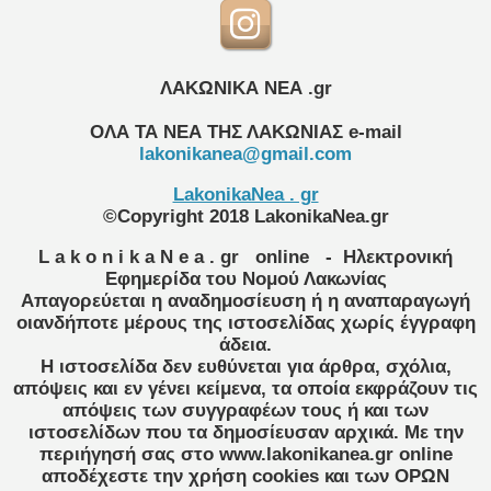
ΛΑΚΩΝΙΚΑ ΝΕΑ .gr
ΟΛΑ ΤΑ ΝΕΑ ΤΗΣ ΛΑΚΩΝΙΑΣ
e-mail
lakonikanea@gmail.com
LakonikaNea . gr
©Copyright 2018 LakonikaNea.gr
L a k o n i k a N e a . gr
online
- Ηλεκτρονική
Εφημερίδα του Νομού Λακωνίας
Απαγορεύεται η αναδημοσίευση ή η αναπαραγωγή
οιανδήποτε μέρους της ιστοσελίδας χωρίς έγγραφη
άδεια.
Η ιστοσελίδα δεν ευθύνεται για άρθρα, σχόλια,
απόψεις και εν γένει κείμενα, τα οποία εκφράζουν τις
απόψεις των συγγραφέων τους ή και των
ιστοσελίδων που τα δημοσίευσαν αρχικά. Με την
περιήγησή σας στο www.lakonikanea.gr online
αποδέχεστε την χρήση cookies και των ΟΡΩΝ