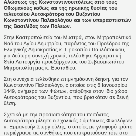
Αλώσεως της Κωνσταντινουπόλεως από τους
Οθωμανούς καθώς και της ηρωικής θυσίας του
τελευταίου Αυτοκράτορα του Βυζαντίου
Κωνσταντίνου Παλαιολόγου και των υπερασπιστών
της Βασιλίδας των Πόλεων.
Στην Καστροπολιτεία του Μυστρά, στον Μητροπολιτικό
Ναό του Αγίου Δημητρίου, παρόντος του Προέδρου της
Ελληνικής Δημοκρατίας κ. Προκοπίου Παυλόπουλου,
για δεύτερη συνεχή χρονιά, τελέσθηκε Αρχιερατική
Θεία Λειτουργία προεξάρχοντος του Σεβασμιωτάτου
Μητροπολίτη μας κ. Ευσταθίου.
Στη συνέχεια τελέσθηκε επιμνημόσυνη δέηση, για τον
Κωνσταντίνο Παλαιολόγο, ο οποίος στις 6 Ιανουαρίου
1449, ανήμερα των Φώτων, στέφθηκε στον ίδιο χώρο
Αυτοκράτορας του Βυζαντίου, που βρισκόταν σε δεινή
θέση.
Σχετικά με την προσωπικότητα του πεσόντος
Αυτοκράτορα μίλησε ο Σχολικός Σύμβουλος Φιλολόγων
κ. Εμμανουήλ Στεργιούλης, ο οποίος με γλαφυρό τρόπο
περιέγραψε τις συνθήκες που επικρατούσαν τότε στο