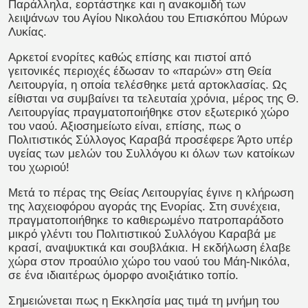
Παράλληλα, εορτάστηκε και η ανακομιδή των
λειψάνων του Αγίου Νικολάου του Επισκόπου Μύρων
Λυκίας.
Αρκετοί ενορίτες καθώς επίσης και πιστοί από
γειτονικές περιοχές έδωσαν το «παρών» στη Θεία
Λειτουργία, η οποία τελέσθηκε μετά αρτοκλασίας. Ως
είθισται να συμβαίνει τα τελευταία χρόνια, μέρος της Θ.
Λειτουργίας πραγματοποιήθηκε στον εξωτερικό χώρο
του ναού. Αξιοσημείωτο είναι, επίσης, πως ο
Πολιτιστικός Σύλλογος Καραβά προσέφερε Άρτο υπέρ
υγείας των μελών του Συλλόγου κι όλων των κατοίκων
του χωριού!
Μετά το πέρας της Θείας Λειτουργίας έγινε η κλήρωση
της λαχειοφόρου αγοράς της Ενορίας. Στη συνέχεια,
πραγματοποιήθηκε το καθιερωμένο πατροπαράδοτο
μικρό γλέντι του Πολιτιστικού Συλλόγου Καραβά με
κρασί, αναψυκτικά και σουβλάκια. Η εκδήλωση έλαβε
χώρα στον προαύλιο χώρο του ναού του Μάη-Νικόλα,
σε ένα ιδιαιτέρως όμορφο ανοιξιάτικο τοπίο.
Σημειώνεται πως η Εκκλησία μας τιμά τη μνήμη του