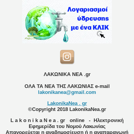
ΛΑΚΩΝΙΚΑ ΝΕΑ .gr
ΟΛΑ ΤΑ ΝΕΑ ΤΗΣ ΛΑΚΩΝΙΑΣ
e-mail
lakonikanea@gmail.com
LakonikaNea . gr
©Copyright 2018 LakonikaNea.gr
L a k o n i k a N e a . gr
online
- Ηλεκτρονική
Εφημερίδα του Νομού Λακωνίας
Απαγορεύεται η αναδημοσίευση ή η αναπαραγωγή