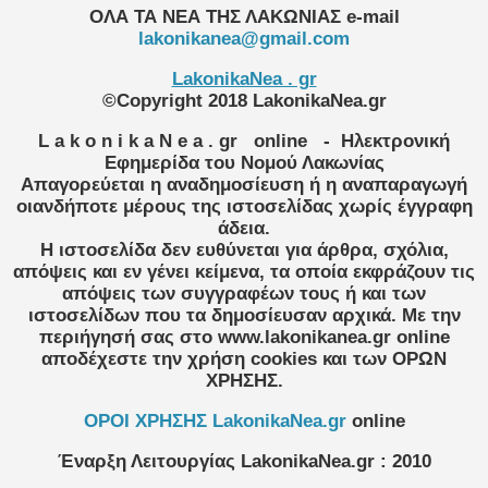
ΟΛΑ ΤΑ ΝΕΑ ΤΗΣ ΛΑΚΩΝΙΑΣ
e-mail
lakonikanea@gmail.com
LakonikaNea . gr
©Copyright 2018 LakonikaNea.gr
L a k o n i k a N e a . gr
online
- Ηλεκτρονική
Εφημερίδα του Νομού Λακωνίας
Απαγορεύεται η αναδημοσίευση ή η αναπαραγωγή
οιανδήποτε μέρους της ιστοσελίδας χωρίς έγγραφη
άδεια.
Η ιστοσελίδα δεν ευθύνεται για άρθρα, σχόλια,
απόψεις και εν γένει κείμενα, τα οποία εκφράζουν τις
απόψεις των συγγραφέων τους ή και των
ιστοσελίδων που τα δημοσίευσαν αρχικά. Με την
περιήγησή σας στο www.lakonikanea.gr online
αποδέχεστε την χρήση cookies και των ΟΡΩΝ
ΧΡΗΣΗΣ.
OPOI XΡΗΣΗΣ LakonikaNea.gr
online
Έναρξη Λειτουργίας
LakonikaNea.gr
:
2010