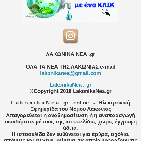
ΛΑΚΩΝΙΚΑ ΝΕΑ .gr
ΟΛΑ ΤΑ ΝΕΑ ΤΗΣ ΛΑΚΩΝΙΑΣ
e-mail
lakonikanea@gmail.com
LakonikaNea . gr
©Copyright 2018 LakonikaNea.gr
L a k o n i k a N e a . gr
online
- Ηλεκτρονική
Εφημερίδα του Νομού Λακωνίας
Απαγορεύεται η αναδημοσίευση ή η αναπαραγωγή
οιανδήποτε μέρους της ιστοσελίδας χωρίς έγγραφη
άδεια.
Η ιστοσελίδα δεν ευθύνεται για άρθρα, σχόλια,
απόψεις και εν γένει κείμενα, τα οποία εκφράζουν τις