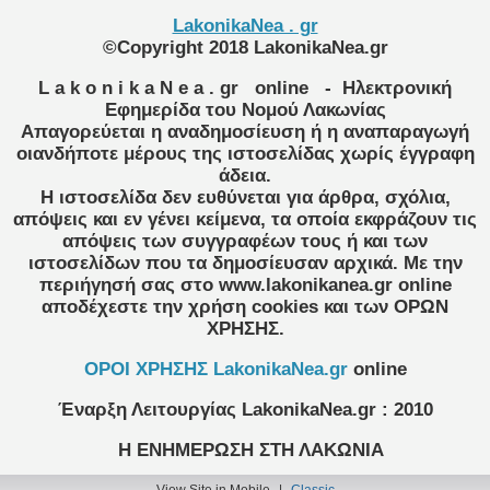
LakonikaNea . gr
©Copyright 2018 LakonikaNea.gr
L a k o n i k a N e a . gr
online
- Ηλεκτρονική
Εφημερίδα του Νομού Λακωνίας
Απαγορεύεται η αναδημοσίευση ή η αναπαραγωγή
οιανδήποτε μέρους της ιστοσελίδας χωρίς έγγραφη
άδεια.
Η ιστοσελίδα δεν ευθύνεται για άρθρα, σχόλια,
απόψεις και εν γένει κείμενα, τα οποία εκφράζουν τις
απόψεις των συγγραφέων τους ή και των
ιστοσελίδων που τα δημοσίευσαν αρχικά. Με την
περιήγησή σας στο www.lakonikanea.gr online
αποδέχεστε την χρήση cookies και των ΟΡΩΝ
ΧΡΗΣΗΣ.
OPOI XΡΗΣΗΣ LakonikaNea.gr
online
Έναρξη Λειτουργίας
LakonikaNea.gr
:
2010
Η ΕΝΗΜΕΡΩΣΗ ΣΤΗ ΛΑΚΩΝΙΑ