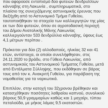
που αφορούσε εντοπισμό δύο φυτειών δενδρυλλίων
κάνναβης στη Λακωνία , συμπληρωματικά, στο
πλαίσιο της συνεχιζόμενης αστυνομικής έρευνας που
διεξήχθη από το Αστυνομικό Τμήμα Γυθείου,
ταυτοποιήθηκαν τα στοιχεία των καλλιεργητών της μίας
εκ των δύο φυτειών, όπου σε αγροτοδασική περιοχή
του Δήμου Ανατολικής Μάνης Λακωνίας
καλλιεργούνταν 533 δενδρύλλια κάνναβης, ύψους έως
4,1 μέτρων περίπου .
Πρόκειται για δύο (2) αλλοδαπούς, ηλικίας 32 και 41
ετών, αντίστοιχα, οι οποίοι συνελήφθησαν, στις
24.11.2020 το βράδυ, στο Γύθειο Λακωνίας, από
αστυνομικούς του Αστυνομικού Τμήματος Γυθείου, μετά
από Εντάλματα Σύλληψης, που εκδόθηκαν σε βάρος
τους από τον κ. Ανακριτή Γυθείου, για παράβαση της
νομοθεσίας για τα ναρκωτικά.
Επιπλέον, στην κατοχή του 32χρονου βρέθηκαν και
κατασχέθηκαν ποσότητες λαθραίου καπνού, συνολικού
βάρους 50,9 γραμμαρίων καθώς και 1 μαχαίρι, τύπου
πεταλούδα, με μήκος λάμας 9,5 εκατοστών.