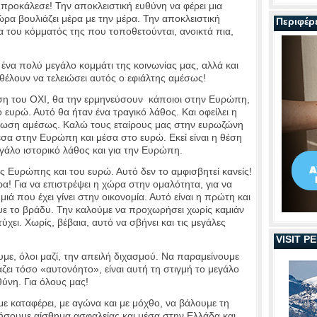
 προκάλεσε! Την αποκλειστική ευθύνη να φέρει μια
ρα βουλιάζει μέρα με την μέρα. Την αποκλειστική
Περιφέρ
α του κόμματός της που τοποθετούνται, ανοικτά πια,
ένα πολύ μεγάλο κομμάτι της κοινωνίας μας, αλλά και
θέλουν να τελειώσει αυτός ο εφιάλτης αμέσως!
ηση του ΟΧΙ, θα την ερμηνεύσουν κάποιοι στην Ευρώπη,
ευρώ. Αυτό θα ήταν ένα τραγικό λάθος. Και οφείλει η
πωση αμέσως. Καλώ τους εταίρους μας στην ευρωζώνη
σα στην Ευρώπη και μέσα στο ευρώ. Εκεί είναι η θέση
εγάλο ιστορικό λάθος και για την Ευρώπη.
ης Ευρώπης και του ευρώ. Αυτό δεν το αμφισβητεί κανείς!
ρα! Για να επιστρέψει η χώρα στην ομαλότητα, για να
ημιά που έχει γίνει στην οικονομία. Αυτό είναι η πρώτη και
ε το βράδυ. Την καλούμε να προχωρήσει χωρίς καμιάν
ύχει. Χωρίς, βέβαια, αυτό να σβήνει και τις μεγάλες
VISIT 
με, όλοι μαζί, την απειλή διχασμού. Να παραμείνουμε
ζει τόσο «αυτονόητο», είναι αυτή τη στιγμή το μεγάλο
θύνη. Για όλους μας!
αμε καταφέρει, με αγώνα και με μόχθο, να βάλουμε τη
σουμε αίσθημα ασφαλείας και μέσα στην Ελλάδα και