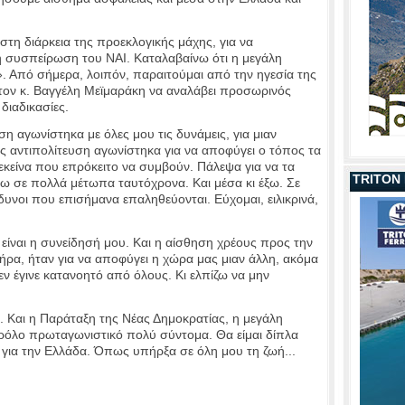
στη διάρκεια της προεκλογικής μάχης, για να
ή συσπείρωση του ΝΑΙ. Καταλαβαίνω ότι η μεγάλη
». Από σήμερα, λοιπόν, παραιτούμαι από την ηγεσία της
τον κ. Βαγγέλη Μεϊμαράκη να αναλάβει προσωρινός
διαδικασίες.
η αγωνίστηκα με όλες μου τις δυνάμεις, για μιαν
 αντιπολίτευση αγωνίστηκα για να αποφύγει ο τόπος τα
εκείνα που επρόκειτο να συμβούν. Πάλεψα για να τα
TRITON
ω σε πολλά μέτωπα ταυτόχρονα. Και μέσα κι έξω. Σε
υνοι που επισήμανα επαληθεύονται. Εύχομαι, ειλικρινά,
είναι η συνείδησή μου. Και η αίσθηση χρέους προς την
α, ήταν για να αποφύγει η χώρα μας μιαν άλλη, ακόμα
εν έγινε κατανοητό από όλους. Κι ελπίζω να μην
. Και η Παράταξη της Νέας Δημοκρατίας, η μεγάλη
 ρόλο πρωταγωνιστικό πολύ σύντομα. Θα είμαι δίπλα
για την Ελλάδα. Όπως υπήρξα σε όλη μου τη ζωή...