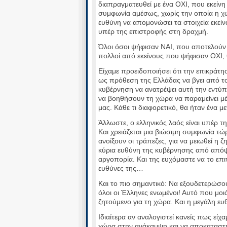
διαπραγματευθεί με ένα ΟΧΙ, που εκείνη
συμφωνία αμέσως, χωρίς την οποία η χώ
ευθύνη να απομονώσει τα στοιχεία εκείν
υπέρ της επιστροφής στη δραχμή.
Όλοι όσοι ψήφισαν ΝΑΙ, που αποτελούν 
πολλοί από εκείνους που ψήφισαν ΟΧΙ, 
Είχαμε προειδοποιήσει ότι την επικράτ
ως πρόθεση της Ελλάδας να βγει από το 
κυβέρνηση να ανατρέψει αυτή την εντύ
να βοηθήσουν τη χώρα να παραμείνει μέ
μας. Κάθε τι διαφορετικό, θα ήταν ένα μ
Άλλωστε, ο ελληνικός λαός είναι υπέρ τ
Και χρειάζεται μια βιώσιμη συμφωνία τώ
ανοίξουν οι τράπεζες, για να μειωθεί η ζ
κύρια ευθύνη της κυβέρνησης από απόψ
αργοπορία. Και της ευχόμαστε να το επιτ
ευθύνες της…
Και το πιο σημαντικό: Να εξουδετερώσου
όλοι οι Έλληνες ενωμένοι! Αυτό που μοιά
ζητούμενο για τη χώρα. Και η μεγάλη ευ
Ιδιαίτερα αν αναλογιστεί κανείς πως είχ
χώρα στην ανάκαμψη και να αποκαταστή