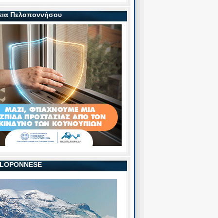
εια Πελοποννήσου
PELOPONNESE