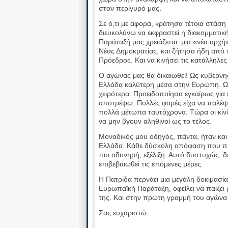
στον περίγυρό μας.
Σε ό,τι με αφορά, κράτησα τέτοια στάση 
διευκολύνω να εκφραστεί η διακομματικ
Παράταξή μας χρειάζεται μια «νέα αρχή
Νέας Δημοκρατίας, και ζήτησα ήδη από 
Πρόεδρος. Και να κινήσει τις κατάλληλες 
Ο αγώνας μας θα δικαιωθεί! Ως κυβέρνησ
Ελλάδα καλύτερη μέσα στην Ευρώπη. Ως
χειρότερα. Προειδοποίησα εγκαίρως για 
αποτρέψω. Πολλές φορές είχα να παλέψ
πολλά μέτωπα ταυτόχρονα. Τώρα οι κίνδ
να μην βγουν αληθινοί ως το τέλος.
Μοναδικός μου οδηγός, πάντα, ήταν και 
Ελλάδα. Κάθε δύσκολη απόφαση που πήρ
πιο οδυνηρή, εξέλιξη. Αυτό δυστυχώς, δ
επιβεβαιωθεί τις επόμενες μέρες.
Η Πατρίδα περνάει μια μεγάλη δοκιμασία
Ευρωπαϊκή Παράταξη, οφείλει να παίξει
της. Και στην πρώτη γραμμή του αγώνα 
Σας ευχαριστώ.