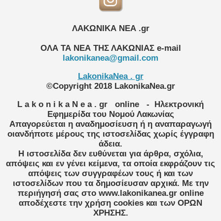
ΛΑΚΩΝΙΚΑ ΝΕΑ .gr
ΟΛΑ ΤΑ ΝΕΑ ΤΗΣ ΛΑΚΩΝΙΑΣ
e-mail
lakonikanea@gmail.com
LakonikaNea . gr
©Copyright 2018 LakonikaNea.gr
L a k o n i k a N e a . gr
online
- Ηλεκτρονική
Εφημερίδα του Νομού Λακωνίας
Απαγορεύεται η αναδημοσίευση ή η αναπαραγωγή
οιανδήποτε μέρους της ιστοσελίδας χωρίς έγγραφη
άδεια.
Η ιστοσελίδα δεν ευθύνεται για άρθρα, σχόλια,
απόψεις και εν γένει κείμενα, τα οποία εκφράζουν τις
απόψεις των συγγραφέων τους ή και των
ιστοσελίδων που τα δημοσίευσαν αρχικά. Με την
περιήγησή σας στο www.lakonikanea.gr online
αποδέχεστε την χρήση cookies και των ΟΡΩΝ
ΧΡΗΣΗΣ.