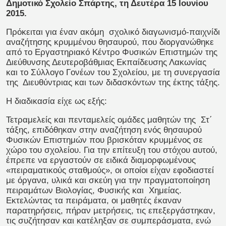
Δημοτικό Σχολείο Σπάρτης, τη Δευτέρα 15 Ιουνίου
2015.
Πρόκειται για έναν ακόμη σχολικό διαγωνισμό-παιχνίδι
αναζήτησης κρυμμένου θησαυρού, που διοργανώθηκε
από το Εργαστηριακό Κέντρο Φυσικών Επιστημών της
Διεύθυνσης Δευτεροβάθμιας Εκπαίδευσης Λακωνίας
και το Σύλλογο Γονέων του Σχολείου, με τη συνεργασία
της Διευθύντριας και των διδασκόντων της έκτης τάξης.
Η διαδικασία είχε ως εξής:
Τετραμελείς και πενταμελείς ομάδες μαθητών της Στ΄
τάξης, επιδόθηκαν στην αναζήτηση ενός θησαυρού
Φυσικών Επιστημών που βρισκόταν κρυμμένος σε
χώρο του σχολείου. Για την επίτευξη του στόχου αυτού,
έπρεπε να εργαστούν σε ειδικά διαμορφωμένους
«πειραματικούς σταθμούς», οι οποίοι είχαν εφοδιαστεί
με όργανα, υλικά και σκεύη για την πραγματοποίηση
πειραμάτων Βιολογίας, Φυσικής και Χημείας.
Εκτελώντας τα πειράματα, οι μαθητές έκαναν
παρατηρήσεις, πήραν μετρήσεις, τις επεξεργάστηκαν,
τις συζήτησαν και κατέληξαν σε συμπεράσματα, ενώ