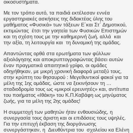
οικοσυστήματα.
Με τον τρόπο αυτό, τα παιδιά εκτέλεσαν εννέα
εργαστηριακές ασκήσεις της διδακτέας ύλης του
μαθήματος «Φυσικά» των τάξεων Ε΄και Στ΄ Δημοτικού,
εκτιμώντας έτσι την γοητεία των Φυσικών Επιστημών
και τη σχέση τους με την καθημερινή ζωή, αλλά και
την αξία, τη λειτουργία και τη δυναμική της ομάδας.
Απαντώντας ορθά στα ερωτήματα των φύλλων
αξιολόγησης και αποκρυπτογραφώντας βάσει αυτών
έναν πραγματικά απαιτητικό γρίφο, οι ομάδες
οδηγήθηκαν, με μικρή χρονική διαφορά μεταξύ τους,
στην κρύπτη του θησαυρού : Μεγεθυντικοί φακοί για τα
μέλη της 1ης ομάδας, ώστε να ξεκινήσουν τη …
σταδιοδρομία τους ως «μικροί ερευνητές» και, αντίτυπα
του ποιήματος «Ιθάκη» του Κ.Π.Καβάφη ως μηνύματος
ζωής, για τα μέλη της 2ης ομάδας!
Η συμμετοχή των μαθητών ήταν ενθουσιώδης, η
συνεργασία τους άριστη και οι επιδόσεις τους υψηλές.
Για την επιτυχή έκβαση της διοργάνωσης
συνεργάστηκαν, η Διευθύντρια του σχολείου κα Ελένη