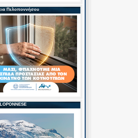
εια Πελοποννήσου
PELOPONNESE