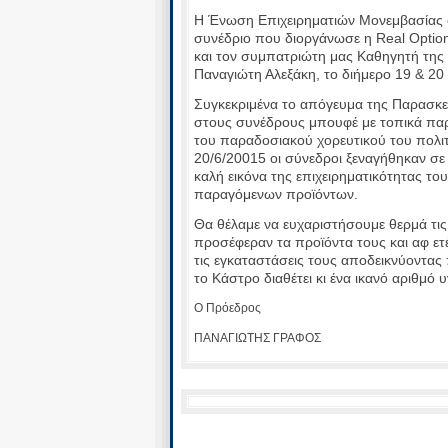
Η Ένωση Επιχειρηματιών Μονεμβασίας συ
συνέδριο που διοργάνωσε η Real Option
και τον συμπατριώτη μας Καθηγητή της
Παναγιώτη Αλεξάκη, το διήμερο 19 & 20
Συγκεκριμένα το απόγευμα της Παρασκ
στους συνέδρους μπουφέ με τοπικά παρ
του παραδοσιακού χορευτικού του πολι
20/6/20015 οι σύνεδροι ξεναγήθηκαν σε 
καλή εικόνα της επιχειρηματικότητας τ
παραγόμενων προϊόντων.
Θα θέλαμε να ευχαριστήσουμε θερμά τις
προσέφεραν τα προϊόντα τους και αφ ε
τις εγκαταστάσεις τους αποδεικνύοντας
το Κάστρο διαθέτει κι ένα ικανό αριθμ
Ο Πρόεδρος Ο Γεν. Γ
ΠΑΝΑΓΙΩΤΗΣ ΓΡΑΦΟΣ ΕΥΑ