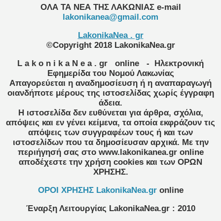
ΟΛΑ ΤΑ ΝΕΑ ΤΗΣ ΛΑΚΩΝΙΑΣ
e-mail
lakonikanea@gmail.com
LakonikaNea . gr
©Copyright 2018 LakonikaNea.gr
L a k o n i k a N e a . gr
online
- Ηλεκτρονική
Εφημερίδα του Νομού Λακωνίας
Απαγορεύεται η αναδημοσίευση ή η αναπαραγωγή
οιανδήποτε μέρους της ιστοσελίδας χωρίς έγγραφη
άδεια.
Η ιστοσελίδα δεν ευθύνεται για άρθρα, σχόλια,
απόψεις και εν γένει κείμενα, τα οποία εκφράζουν τις
απόψεις των συγγραφέων τους ή και των
ιστοσελίδων που τα δημοσίευσαν αρχικά. Με την
περιήγησή σας στο www.lakonikanea.gr online
αποδέχεστε την χρήση cookies και των ΟΡΩΝ
ΧΡΗΣΗΣ.
OPOI XΡΗΣΗΣ LakonikaNea.gr
online
Έναρξη Λειτουργίας
LakonikaNea.gr
:
2010