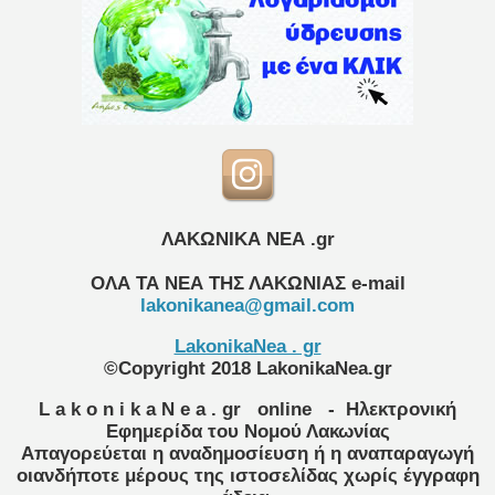
ΛΑΚΩΝΙΚΑ ΝΕΑ .gr
ΟΛΑ ΤΑ ΝΕΑ ΤΗΣ ΛΑΚΩΝΙΑΣ
e-mail
lakonikanea@gmail.com
LakonikaNea . gr
©Copyright 2018 LakonikaNea.gr
L a k o n i k a N e a . gr
online
- Ηλεκτρονική
Εφημερίδα του Νομού Λακωνίας
Απαγορεύεται η αναδημοσίευση ή η αναπαραγωγή
οιανδήποτε μέρους της ιστοσελίδας χωρίς έγγραφη