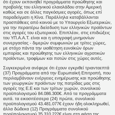
ότι έχουν εκπονηθεί προγράμματα προώθησης και
προβολής του ελληνικού ελαιολάδου στην Αμερική
καθώς και σε άλλες παγκόσμιες αγορές, όπως επί
παραδείγματι η Κίνα. Παράλληλα καταβάλλονται
προσπάθειες από κοινού με το Υπουργείο Εξωτερικών,
για την περαιτέρω διείσδυση των ελληνικών προϊόντων
στις αγορές του εξωτερικού. Επιπλέον, στις επιδιώξεις
του ΥΠ.Α.Α.Τ. είναι και η υπογραφή μνημονίων
συνεργασίας - διμερών συμφωνιών με τρίτες χώρες,
με στόχο πάντα την υιοθέτηση ευνοϊκών όρων
εμπορίας και προώθησης των ελληνικών αγροτικών
προϊόντων, τροφίμων και ποτών στις χώρες αυτές.
Συγκεκριμένα ανέφερε ότι έχουν εγκριθεί τριανταεπτά
(37) Προγράμματα από την Ευρωπαϊκή Επιτροπή, που
περιλαμβάνουν ενέργειες ενημέρωσης και προώθησης
των γεωργικών προϊόντων της πατρίδας μας στις
αγορές της Ε.Ε και των τρίτων χωρών, συνολικού
προϋπολογισμού 84.086.300€. Από τα προγράμματα
αυτά. τα εικοσιτέσσερα (24) πρώτα, συνολικού
προϋπολογισμού 43.481.077€ έχουν ήδη ολοκληρωθεί,
άλλα δώδεκα (12) Προγράμματα συνολικού
προϋπολογισμού 35.310.222€ είναι στη φάση της