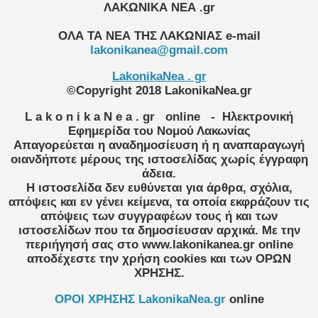
ΛΑΚΩΝΙΚΑ ΝΕΑ .gr
ΟΛΑ ΤΑ ΝΕΑ ΤΗΣ ΛΑΚΩΝΙΑΣ
e-mail
lakonikanea@gmail.com
LakonikaNea . gr
©Copyright 2018 LakonikaNea.gr
L a k o n i k a N e a . gr
online
- Ηλεκτρονική
Εφημερίδα του Νομού Λακωνίας
Απαγορεύεται η αναδημοσίευση ή η αναπαραγωγή
οιανδήποτε μέρους της ιστοσελίδας χωρίς έγγραφη
άδεια.
Η ιστοσελίδα δεν ευθύνεται για άρθρα, σχόλια,
απόψεις και εν γένει κείμενα, τα οποία εκφράζουν τις
απόψεις των συγγραφέων τους ή και των
ιστοσελίδων που τα δημοσίευσαν αρχικά. Με την
περιήγησή σας στο www.lakonikanea.gr online
αποδέχεστε την χρήση cookies και των ΟΡΩΝ
ΧΡΗΣΗΣ.
OPOI XΡΗΣΗΣ LakonikaNea.gr
online