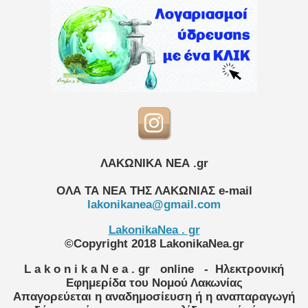
ΛΑΚΩΝΙΚΑ ΝΕΑ .gr
ΟΛΑ ΤΑ ΝΕΑ ΤΗΣ ΛΑΚΩΝΙΑΣ
e-mail
lakonikanea@gmail.com
LakonikaNea . gr
©Copyright 2018 LakonikaNea.gr
L a k o n i k a N e a . gr
online
- Ηλεκτρονική
Εφημερίδα του Νομού Λακωνίας
Απαγορεύεται η αναδημοσίευση ή η αναπαραγωγή