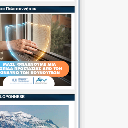
εια Πελοποννήσου
PELOPONNESE