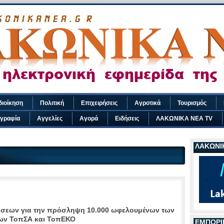
διοίκηση
Πολιτική
Επιχειρήσεις
Αγροτικά
Τουρισμός
γραφία
Αγγελίες
Αγορά
Ειδήσεις
ΛΑΚΩΝΙΚΑ ΝΕΑ TV
ΛΑΚΩΝΙΚ
σεων για την πρόσληψη 10.000 ωφελουμένων των
ων ΤοπΣΑ και ΤοπΕΚΟ
ΕΜΠΟΡΙ