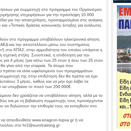
ιτήσεων για συμμετοχή στο πρόγραμμα του Οργανισμού
χορήγησης επιχειρήσεων για την πρόσληψη 10.000
δια για την απασχόληση, προσαρμοσμένα στις ανάγκες
και «Τοπικές δράσεις κοινωνικής ένταξης για ευάλωτες
αχθούν στο πρόγραμμα υποβάλλουν ηλεκτρονικά αίτηση
ΟΑΕΔ και την αποστέλλουν μέσω του συστήματος
.gr/) στο ΚΠΑ2, στην αρμοδιότητα του οποίου υπάγεται η
η σχετική στήλη. Συνοπτικά, η επιδότηση για την
ως για 4 μήνες (για κάτω των 25 ετών ή άνω των 25 ετών
θα γίνει από την εταιρεία. Τα άτομα που
α πρέπει να είναι ωφελούμενοι των προγραμμάτων
συμμετοχή της στην επιδότηση δεν θα πρέπει να έχει
ταίους 3 μήνες, καθώς και να μην έχει λάβει τα
υ να υπερβαίνει το ποσό των 200.000€.
μενοι δεν χρειάζεται να υποβάλλουν αίτηση, αλλά με το
 καθώς και με τη βεβαίωση συμμετοχής τους προσέρχονται
ου να δηλώσουν την επιθυμία τους να ενταχθούν στο
 να απευθυνθείτε www.enagron-topsa.gr ή να
οπούλου στο hr2@eurotraining.gr