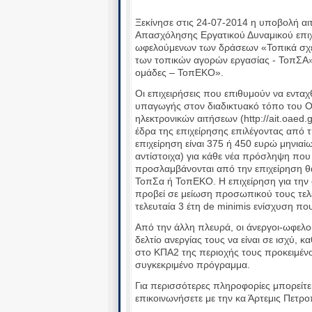
Ξεκίνησε στις 24-07-2014 η υποβολή α
Απασχόλησης Εργατικού Δυναμικού επι
ωφελούμενων των δράσεων «Τοπικά σχέ
των τοπικών αγορών εργασίας - ΤοπΣΑ» 
ομάδες – ΤοπΕΚΟ».
Οι επιχειρήσεις που επιθυμούν να εντ
υπαγωγής στον διαδικτυακό τόπο του 
ηλεκτρονικών αιτήσεων (http://ait.oaed
έδρα της επιχείρησης επιλέγοντας από τ
επιχείρηση είναι 375 ή 450 ευρώ μηνιαί
αντίστοιχα) για κάθε νέα πρόσληψη που 
προσλαμβάνονται από την επιχείρηση θ
ΤοπΣα ή ΤοπΕΚΟ. Η επιχείρηση για την 
προβεί σε μείωση προσωπικού τους τελευ
τελευταία 3 έτη de minimis ενίσχυση πο
Από την άλλη πλευρά, οι άνεργοι-ωφελού
δελτίο ανεργίας τους να είναι σε ισχύ,
στο ΚΠΑ2 της περιοχής τους προκειμέν
συγκεκριμένο πρόγραμμα.
Για περισσότερες πληροφορίες μπορείτε
επικοινωνήσετε με την κα Άρτεμις Πετρ