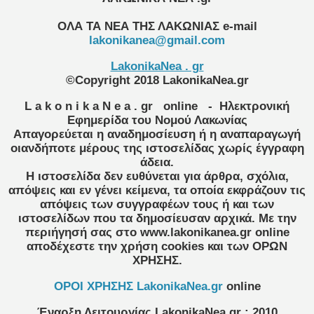
ΟΛΑ ΤΑ ΝΕΑ ΤΗΣ ΛΑΚΩΝΙΑΣ
e-mail
lakonikanea@gmail.com
LakonikaNea . gr
©Copyright 2018 LakonikaNea.gr
L a k o n i k a N e a . gr
online
- Ηλεκτρονική
Εφημερίδα του Νομού Λακωνίας
Απαγορεύεται η αναδημοσίευση ή η αναπαραγωγή
οιανδήποτε μέρους της ιστοσελίδας χωρίς έγγραφη
άδεια.
Η ιστοσελίδα δεν ευθύνεται για άρθρα, σχόλια,
απόψεις και εν γένει κείμενα, τα οποία εκφράζουν τις
απόψεις των συγγραφέων τους ή και των
ιστοσελίδων που τα δημοσίευσαν αρχικά. Με την
περιήγησή σας στο www.lakonikanea.gr online
αποδέχεστε την χρήση cookies και των ΟΡΩΝ
ΧΡΗΣΗΣ.
OPOI XΡΗΣΗΣ LakonikaNea.gr
online
Έναρξη Λειτουργίας
LakonikaNea.gr
:
2010