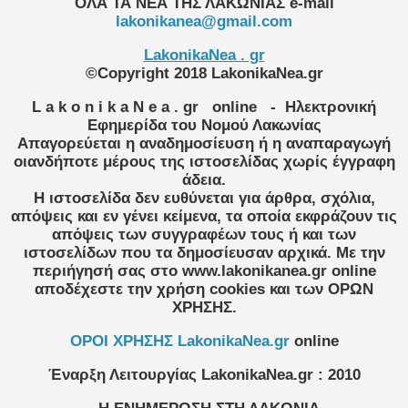
ΟΛΑ ΤΑ ΝΕΑ ΤΗΣ ΛΑΚΩΝΙΑΣ
e-mail
lakonikanea@gmail.com
LakonikaNea . gr
©Copyright 2018 LakonikaNea.gr
L a k o n i k a N e a . gr
online
- Ηλεκτρονική
Εφημερίδα του Νομού Λακωνίας
Απαγορεύεται η αναδημοσίευση ή η αναπαραγωγή
οιανδήποτε μέρους της ιστοσελίδας χωρίς έγγραφη
άδεια.
Η ιστοσελίδα δεν ευθύνεται για άρθρα, σχόλια,
απόψεις και εν γένει κείμενα, τα οποία εκφράζουν τις
απόψεις των συγγραφέων τους ή και των
ιστοσελίδων που τα δημοσίευσαν αρχικά. Με την
περιήγησή σας στο www.lakonikanea.gr online
αποδέχεστε την χρήση cookies και των ΟΡΩΝ
ΧΡΗΣΗΣ.
OPOI XΡΗΣΗΣ LakonikaNea.gr
online
Έναρξη Λειτουργίας
LakonikaNea.gr
:
2010