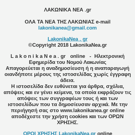
ΛΑΚΩΝΙΚΑ ΝΕΑ .gr
ΟΛΑ ΤΑ ΝΕΑ ΤΗΣ ΛΑΚΩΝΙΑΣ
e-mail
lakonikanea@gmail.com
LakonikaNea . gr
©Copyright 2018 LakonikaNea.gr
L a k o n i k a N e a . gr
online
- Ηλεκτρονική
Εφημερίδα του Νομού Λακωνίας
Απαγορεύεται η αναδημοσίευση ή η αναπαραγωγή
οιανδήποτε μέρους της ιστοσελίδας χωρίς έγγραφη
άδεια.
Η ιστοσελίδα δεν ευθύνεται για άρθρα, σχόλια,
απόψεις και εν γένει κείμενα, τα οποία εκφράζουν τις
απόψεις των συγγραφέων τους ή και των
ιστοσελίδων που τα δημοσίευσαν αρχικά. Με την
περιήγησή σας στο www.lakonikanea.gr online
αποδέχεστε την χρήση cookies και των ΟΡΩΝ
ΧΡΗΣΗΣ.
OPOI XΡΗΣΗΣ LakonikaNea.gr
online