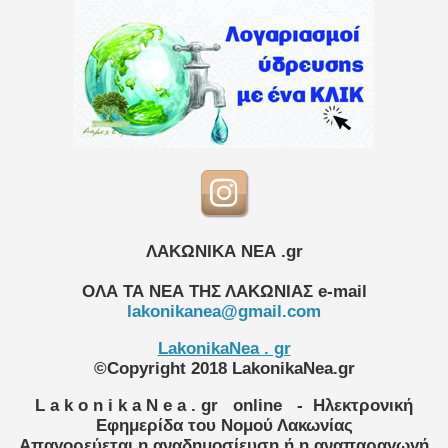
ΛΑΚΩΝΙΚΑ ΝΕΑ .gr
ΟΛΑ ΤΑ ΝΕΑ ΤΗΣ ΛΑΚΩΝΙΑΣ
e-mail
lakonikanea@gmail.com
LakonikaNea . gr
©Copyright 2018 LakonikaNea.gr
L a k o n i k a N e a . gr
online
- Ηλεκτρονική
Εφημερίδα του Νομού Λακωνίας
Απαγορεύεται η αναδημοσίευση ή η αναπαραγωγή