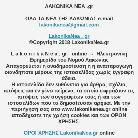
ΛΑΚΩΝΙΚΑ ΝΕΑ .gr
ΟΛΑ ΤΑ ΝΕΑ ΤΗΣ ΛΑΚΩΝΙΑΣ
e-mail
lakonikanea@gmail.com
LakonikaNea . gr
©Copyright 2018 LakonikaNea.gr
L a k o n i k a N e a . gr
online
- Ηλεκτρονική
Εφημερίδα του Νομού Λακωνίας
Απαγορεύεται η αναδημοσίευση ή η αναπαραγωγή
οιανδήποτε μέρους της ιστοσελίδας χωρίς έγγραφη
άδεια.
Η ιστοσελίδα δεν ευθύνεται για άρθρα, σχόλια,
απόψεις και εν γένει κείμενα, τα οποία εκφράζουν τις
απόψεις των συγγραφέων τους ή και των
ιστοσελίδων που τα δημοσίευσαν αρχικά. Με την
περιήγησή σας στο www.lakonikanea.gr online
αποδέχεστε την χρήση cookies και των ΟΡΩΝ
ΧΡΗΣΗΣ.
OPOI XΡΗΣΗΣ LakonikaNea.gr
online