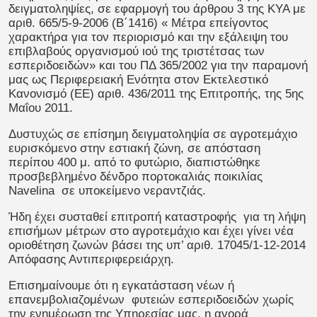
δειγματοληψίες, σε εφαρμογή του άρθρου 3 της ΚΥΑ με
αριθ. 665/5-9-2006 (Β΄1416) « Μέτρα επείγοντος
χαρακτήρα για τον περιορισμό και την εξάλειψη του
επιβλαβούς οργανισμού ιού της τριστέτσας των
εσπεριδοειδών» και του ΠΔ 365/2002 για την παραμονή
μας ως Περιφερειακή Ενότητα στον Εκτελεστικό
Κανονισμό (ΕΕ) αριθ. 436/2011 της Επιτροπής, της 5ης
Μαΐου 2011.
Δυστυχώς σε επίσημη δειγματοληψία σε αγροτεμάχιο
ευρισκόμενο στην εστιακή ζώνη, σε απόσταση
περίπου 400 μ. από το φυτώριο, διαπιστώθηκε
προσβεβλημένο δένδρο πορτοκαλιάς ποικιλίας
Navelina σε υποκείμενο νεραντζιάς.
Ήδη έχει συσταθεί επιτροπή καταστροφής για τη λήψη
επισήμων μέτρων στο αγροτεμάχιο και έχει γίνει νέα
οριοθέτηση ζωνών βάσει της υπ’ αριθ. 17045/1-12-2014
Απόφασης Αντιπεριφερειάρχη.
Επισημαίνουμε ότι η εγκατάσταση νέων ή
επανεμβολιαζομένων φυτειών εσπεριδοειδών χωρίς
την ενημέρωση της Υπηρεσίας μας, η αγορά