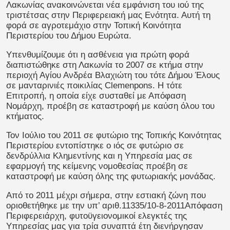
Λακωνίας ανακοινώνεται νέα εμφάνιση του ιού της
τριστέτσας στην Περιφερειακή μας Ενότητα. Αυτή τη
φορά σε αγροτεμάχιο στην Τοπική Κοινότητα
Περιστερίου του Δήμου Ευρώτα.
Υπενθυμίζουμε ότι η ασθένεια για πρώτη φορά
διαπιστώθηκε στη Λακωνία το 2007 σε κτήμα στην
περιοχή Αγίου Ανδρέα Βλαχιώτη του τότε Δήμου Έλους
σε μανταρινιές ποικιλίας Clemenpons. Η τότε
Επιτροπή, η οποία είχε συσταθεί με Απόφαση
Νομάρχη, προέβη σε καταστροφή με καύση όλου του
κτήματος.
Τον Ιούλιο του 2011 σε φυτώριο της Τοπικής Κοινότητας
Περιστερίου εντοπίστηκε ο ιός σε φυτώριο σε
δενδρύλλια Κλημεντίνης και η Υπηρεσία μας σε
εφαρμογή της κείμενης νομοθεσίας προέβη σε
καταστροφή με καύση όλης της φυτωριακής μονάδας.
Από το 2011 μέχρι σήμερα, στην εστιακή ζώνη που
οριοθετήθηκε με την υπ’ αριθ.11335/10-8-2011Απόφαση
Περιφερειάρχη, φυτοϋγειονομικοί ελεγκτές της
Υπηρεσίας μας για τρία συναπτά έτη διενήργησαν