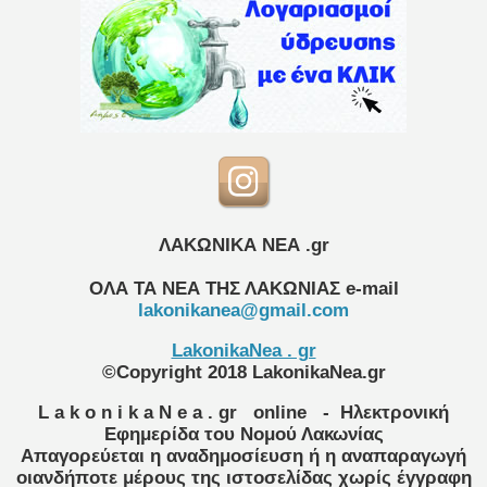
ΛΑΚΩΝΙΚΑ ΝΕΑ .gr
ΟΛΑ ΤΑ ΝΕΑ ΤΗΣ ΛΑΚΩΝΙΑΣ
e-mail
lakonikanea@gmail.com
LakonikaNea . gr
©Copyright 2018 LakonikaNea.gr
L a k o n i k a N e a . gr
online
- Ηλεκτρονική
Εφημερίδα του Νομού Λακωνίας
Απαγορεύεται η αναδημοσίευση ή η αναπαραγωγή
οιανδήποτε μέρους της ιστοσελίδας χωρίς έγγραφη