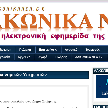
διοίκηση
Πολιτική
Επιχειρήσεις
Αγροτικά
Τουρισμός
γραφία
Αγγελίες
Αγορά
Ειδήσεις
ΛΑΚΩΝΙΚΑ ΝΕΑ TV
ΛΑΚΩΝΙΚ
ικονομικών Υπηρεσιών
εσμων οφειλών στο Δήμο Σπάρτης
ΕΜΠΟΡΙ