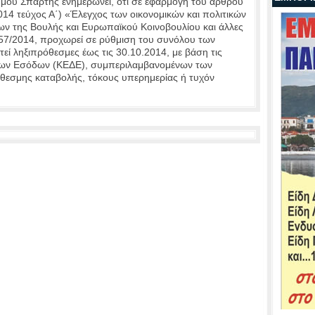
μου Σπάρτης ενημερώνει, ότι σε εφαρμογή του άρθρου
14 τεύχος Α΄) «Έλεγχος των οικονομικών και πολιτικών
ν της Βουλής και Ευρωπαϊκού Κοινοβουλίου και άλλες
4257/2014, προχωρεί σε ρύθμιση του συνόλου των
εί ληξιπρόθεσμες έως τις 30.10.2014, με βάση τις
σίων Εσόδων (ΚΕΔΕ), συμπεριλαμβανομένων των
θεσμης καταβολής, τόκους υπερημερίας ή τυχόν