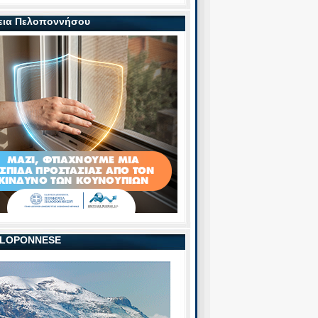
εια Πελοποννήσου
PELOPONNESE