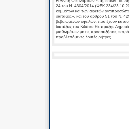
Η Δ/νση Οικονομικών Υπηρεσιών του Δή
24 του Ν. 4304/2014 (ΦΕΚ 234/23.10.20
κομμάτων και των αιρετών αντιπροσώπω
διατάξεις», και του άρθρου 51 του Ν. 
βεβαιωμένων οφειλών, που έχουν καταστ
διατάξεις του Κώδικα Είσπραξης Δημο
μισθωμάτων με τις προσαυξήσεις εκπρό
προβλεπόμενες λοιπές ρήτρες.