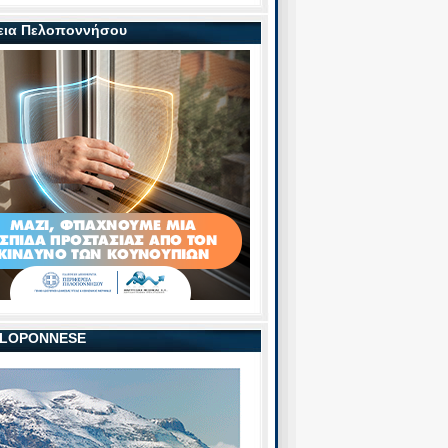
εια Πελοποννήσου
PELOPONNESE