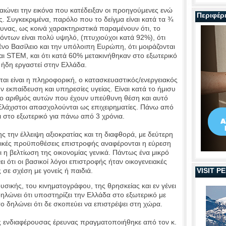
βαιώνει την εικόνα που κατέδειξαν οι προηγούμενες ενώ
Περιφέρ
εις. Συγκεκριμένα, παρόλο που το δείγμα είναι κατά τα ¾
υνας, ως κοινά χαρακτηριστικά παραμένουν ότι, το
όντων είναι πολύ υψηλό, (πτυχιούχοι κατά 92%), ότι
νο Βασίλειο και την υπόλοιπη Ευρώπη, ότι μοιράζονται
ι STEM, και ότι κατά 60% μετακινήθηκαν στο εξωτερικό
 ήδη εργαστεί στην Ελλάδα.
αι είναι η πληροφορική, ο κατασκευαστικός/ενεργειακός
 εκπαίδευση και υπηρεσίες υγείας. Είναι κατά το ήμισυ
ί ο αριθμός αυτών που έχουν υπεύθυνη θέση και αυτό
 Ελάχιστοι απασχολούνται ως επιχειρηματίες. Πάνω από
ι στο εξωτερικό για πάνω από 3 χρόνια.
την έλλειψη αξιοκρατίας και τη διαφθορά, με δεύτερη
ασικές προϋποθέσεις επιστροφής αναφέρονται η εύρεση
ι η βελτίωση της οικονομίας γενικά. Πάντως ένα μικρό
 ότι οι βασικοί λόγοι επιστροφής ήταν οικογενειακές
σε σχέση με γονείς ή παιδιά.
VISIT 
σικής, του κινηματογράφου, της θρησκείας και εν γένει
ηλώνει ότι υποστηρίζει την Ελλάδα στο εξωτερικό με
ο δηλώνει ότι δε σκοπεύει να επιστρέψει στη χώρα.
 ενδιαφέρουσας έρευνας πραγματοποιήθηκε από τον κ.