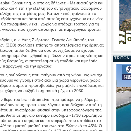
pital Consulting, ο οποίος δήλωσε: «Με ευαισθησία και
δώ και 4 έτη την εξέλιξη του ανησυχητικού φαινομένου
τέλέχη της πατρίδας μας. Καταληκτικά, φαίνεται ότι ο
 εξελίσσεται και όσοι από αυτούς επιτυγχάνουν στις νέες
θα παραμείνουν εκεί, χωρίς να υπάρχει τρόπος για τη
 τις γνώσεις που έχουν αποκτήσει με παραγωγικό τρόπο».
δρίου, ο κ. Άκης Σκέρτσος, Γενικός Διευθυντής του
ών (ΣΕΒ) σχολίασε επίσης τα αποτελέσματα της έρευνας
εξίσωση απλά δε βγαίνει όσο συνεχίζουμε να έχουμε
συντηρούμε ένα εχθρικό περιβάλλον προς τους νέους και
TRITON
ακούς θεσμούς, αναποτελεσματική παιδεία και υψηλούς
 παραγωγή και την εργασία.
 τους ανθρώπους που φεύγουν από τη χώρα μας και όχι
εύουμε να γίνουμε σταδιακά μια χώρα γερόντων, χωρίς
ιαζόμαστε άμεσα πρωτοβουλίες για μαζικές επενδύσεις και
ς χώρας να αυξηθεί σημαντικά μέχρι το 2030.
ν θέμα του brain drain είναι προτιμότερο να μιλάμε με
ικνύουν τους πρακτικούς λόγους που διώχνουν από τη
θέτουμε. Αναφέρομαι φυσικά στην υπερφορολόγηση της
 μισθωτό με μηνιαίο καθαρό εισόδημα ~1730 ευρώ/μήνα
τώσουμε ότι οι φόροι και οι εισφορές που αποδίδει στο
4% του μικτού μισθού του ενώ στο Ελληνικό το 45%! Ο
ε μια Κυπριακή επιχείρηση 24.157 ευρώ ετησίως, ενώ σε