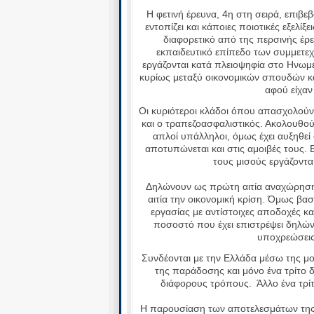
Η φετινή έρευνα, 4η στη σειρά, επιβε
εντοπίζει και κάποιες ποιοτικές εξελίξ
διαφορετικό από της περσινής έρε
εκπαιδευτικό επίπεδο των συμμετεχ
εργάζονται κατά πλειοψηφία στο Ηνωμέ
κυρίως μεταξύ οικονομικών σπουδών κα
αφού είχαν
Οι κυριότεροι κλάδοι όπου απασχολούντ
και ο τραπεζοασφαλιστικός. Ακολουθούν
απλοί υπάλληλοι, όμως έχει αυξηθε
αποτυπώνεται και στις αμοιβές τους.
τους μισούς εργάζοντα
Δηλώνουν ως πρώτη αιτία αναχώρησης 
αιτία την οικονομική κρίση. Όμως β
εργασίας με αντίστοιχες αποδοχές κα
ποσοστό που έχει επιστρέψει δηλώνει
υποχρεώσεις 
Συνδέονται με την Ελλάδα μέσω της μου
της παράδοσης και μόνο ένα τρίτο δ
διάφορους τρόπους. Άλλο ένα τρίτ
Η παρουσίαση των αποτελεσμάτων της