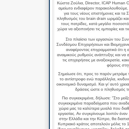
Κώστα Ζούλια, Director, ICAP Human Ca
αμείωτο ενδιαφέρον παρακολουθούμε, ε
για τους νέους επιστήμονες και τα Σ
πληθυσμός του brain drain ωριμάζει και
τους πατρίδες, κατά μεγάλο ποσοστό 
χώρα να αξιοποιήσει τις εμπειρίες και
Στο πλαίσιο των εργασιών του Συνε
Συνδέσμου Επιχειρήσεων και Βιομηχανι
αναφέροντας επιγραμματικά ότι η 
αναιμικούς ρυθμούς ανάπτυξης και να 
τις επιχειρήσεις με αναξιοκρατία, κ
φόρους στην
Σημείωσε ότι, προς το παρόν μετράμε
το αντίστροφο ενώ παράλληλα, κινδυν
οικονομικό δυναμισμό. Και γι’ αυτό χρε
δράσεις ώστε ο πληθυσμός τη
Πιο συγκεκριμένα, δήλωσε: "Στο μείζο
συγκεκριμένα παραδείγματα που αναδε
χώρα μας τα καλύτερα μυαλά που δια
εργασίας. Αν συγκρίνουμε λοιπόν έναν
στην Ελλάδα και την Κύπρο, θα διαπισ
Κυπριακό κράτος αποτελούν μόλις το 1
ίδιος εργαζόμενος «κοστίζει» δηλαδή σ