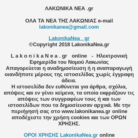
ΛΑΚΩΝΙΚΑ ΝΕΑ .gr
ΟΛΑ ΤΑ ΝΕΑ ΤΗΣ ΛΑΚΩΝΙΑΣ
e-mail
lakonikanea@gmail.com
LakonikaNea . gr
©Copyright 2018 LakonikaNea.gr
L a k o n i k a N e a . gr
online
- Ηλεκτρονική
Εφημερίδα του Νομού Λακωνίας
Απαγορεύεται η αναδημοσίευση ή η αναπαραγωγή
οιανδήποτε μέρους της ιστοσελίδας χωρίς έγγραφη
άδεια.
Η ιστοσελίδα δεν ευθύνεται για άρθρα, σχόλια,
απόψεις και εν γένει κείμενα, τα οποία εκφράζουν τις
απόψεις των συγγραφέων τους ή και των
ιστοσελίδων που τα δημοσίευσαν αρχικά. Με την
περιήγησή σας στο www.lakonikanea.gr online
αποδέχεστε την χρήση cookies και των ΟΡΩΝ
ΧΡΗΣΗΣ.
OPOI XΡΗΣΗΣ LakonikaNea.gr
online