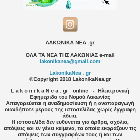
ΛΑΚΩΝΙΚΑ ΝΕΑ .gr
ΟΛΑ ΤΑ ΝΕΑ ΤΗΣ ΛΑΚΩΝΙΑΣ
e-mail
lakonikanea@gmail.com
LakonikaNea . gr
©Copyright 2018 LakonikaNea.gr
L a k o n i k a N e a . gr
online
- Ηλεκτρονική
Εφημερίδα του Νομού Λακωνίας
Απαγορεύεται η αναδημοσίευση ή η αναπαραγωγή
οιανδήποτε μέρους της ιστοσελίδας χωρίς έγγραφη
άδεια.
Η ιστοσελίδα δεν ευθύνεται για άρθρα, σχόλια,
απόψεις και εν γένει κείμενα, τα οποία εκφράζουν τις
απόψεις των συγγραφέων τους ή και των