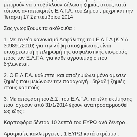
μπορούν να υποβάλλουν δήλωση ζημιάς στους κατά
τόπους ανταποκριτές Ε.Λ.Γ.Α. του Δήμου , μέχρι και την
Τετάρτη 17 Σεπτεμβρίου 2014
Σας γνωρίζουμε τα ακόλουθα :
1. Με το νέο κανονισμό Ασφάλισης του Ε.Λ.Γ.Α (Κ.Υ.Α.
309891/2010) για την λήψη αποζημίωσης είναι
υποχρεωτική η πληρωμή της ασφαλιστικής εισφοράς
προς τον Ε.Λ.Γ.Α. για κάθε αγροτεμάχιο που
δηλώνεται.
2. Ο Ε.Λ.Γ.Α. καλύπτει και αποζημιώνει μόνο άμεσες
ζημιές που μειώνουν την παραγωγή , δηλαδή ζημιές
στους καρπούς.
3. Με απόφαση του Δ.Σ. του Ε.Λ.Γ.Α. τα τέλη εκτίμησης
που ισχύουν από 31/1/2014 έχουν αναπροσαρμοσθεί
ως εξής :
Καρποφόρα δέντρα 10 λεπτά του ΕΥΡΩ ανά δέντρο .
Αροτριαίες καλλιέργειες , 1 ΕΥΡΩ κατά στρέμμα .