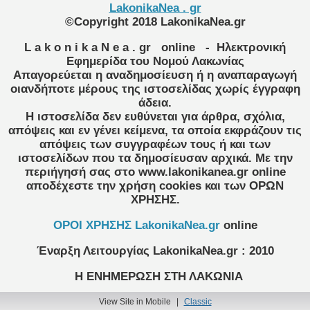
LakonikaNea . gr
©Copyright 2018 LakonikaNea.gr
L a k o n i k a N e a . gr
online
- Ηλεκτρονική
Εφημερίδα του Νομού Λακωνίας
Απαγορεύεται η αναδημοσίευση ή η αναπαραγωγή
οιανδήποτε μέρους της ιστοσελίδας χωρίς έγγραφη
άδεια.
Η ιστοσελίδα δεν ευθύνεται για άρθρα, σχόλια,
απόψεις και εν γένει κείμενα, τα οποία εκφράζουν τις
απόψεις των συγγραφέων τους ή και των
ιστοσελίδων που τα δημοσίευσαν αρχικά. Με την
περιήγησή σας στο www.lakonikanea.gr online
αποδέχεστε την χρήση cookies και των ΟΡΩΝ
ΧΡΗΣΗΣ.
OPOI XΡΗΣΗΣ LakonikaNea.gr
online
Έναρξη Λειτουργίας
LakonikaNea.gr
:
2010
Η ΕΝΗΜΕΡΩΣΗ ΣΤΗ ΛΑΚΩΝΙΑ
View Site in Mobile
|
Classic