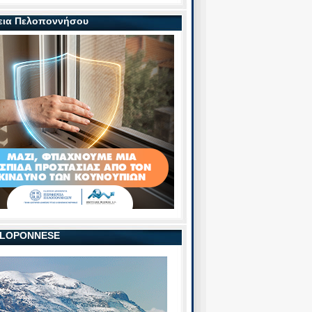
εια Πελοποννήσου
PELOPONNESE