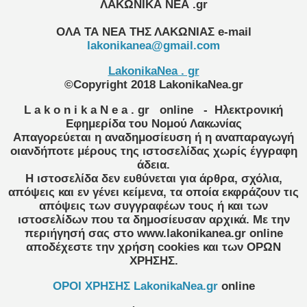
ΛΑΚΩΝΙΚΑ ΝΕΑ .gr
ΟΛΑ ΤΑ ΝΕΑ ΤΗΣ ΛΑΚΩΝΙΑΣ
e-mail
lakonikanea@gmail.com
LakonikaNea . gr
©Copyright 2018 LakonikaNea.gr
L a k o n i k a N e a . gr
online
- Ηλεκτρονική
Εφημερίδα του Νομού Λακωνίας
Απαγορεύεται η αναδημοσίευση ή η αναπαραγωγή
οιανδήποτε μέρους της ιστοσελίδας χωρίς έγγραφη
άδεια.
Η ιστοσελίδα δεν ευθύνεται για άρθρα, σχόλια,
απόψεις και εν γένει κείμενα, τα οποία εκφράζουν τις
απόψεις των συγγραφέων τους ή και των
ιστοσελίδων που τα δημοσίευσαν αρχικά. Με την
περιήγησή σας στο www.lakonikanea.gr online
αποδέχεστε την χρήση cookies και των ΟΡΩΝ
ΧΡΗΣΗΣ.
OPOI XΡΗΣΗΣ LakonikaNea.gr
online