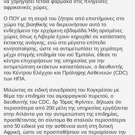
να χορηγήσει τέτοια φάρμακα στις πληγείσες
αφρικανικές χώρες.
Ο ΠΟΥ με τη σειρά του ζήτησε από επιστήμονες στο
χώρο της βιοηθικής να διερευνήσουν αυτό το
ενδεχόμενο την ερχόμενη εβδομάδα.Ήδη ορισμένες
χώρες όπως η Λιβερία έχουν κηρυχθεί σε κατάσταση
έκτακτης ανάγκης, ενώ στο μέγιστο επίπεδο
κινητοποίησης, ώστε να αντιμετωπίσει τη χειρότερη
μέχρι στιγμής επιδημία του ιού Έμπολα, έθεσε το
κέντρο επιχειρήσεων της υπηρεσίας για την
αντιμετώπιση εκτάκτων καταστάσεων, ο διευθυντής
του Κέντρου Ελέγχου και Πρόληψης Ασθενειών (CDC)
των ΗΠΑ.
Μιλώντας σε ειδική συνεδρίαση του Κογκρέσου με
θέμα την επιδημία του αιμορραγικού πυρετού, ο
διευθυντής του CDC, δρ Τόμας Φρίντεν, δήλωσε ότι
περισσότερα από 200 μέλη της υπηρεσίας εργάζονται
στην Ατλάντα για την αντιμετώπιση της επιδημίας,
προσθέτοντας ότι σύντομα θα σταλούν περισσότεροι
από 50 ειδικοί για την ασθένεια αυτή στη δυτική
Αφρική, ώστε να προσπαθήσουν να περιορίσουν την