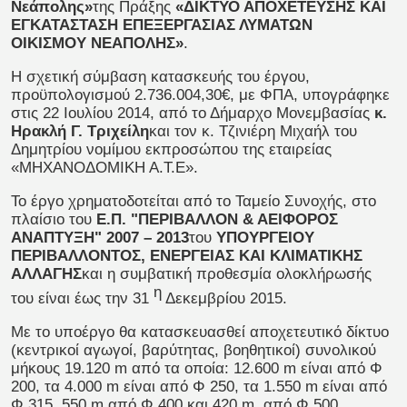
Νεάπολης»
της Πράξης
«ΔΙΚΤΥΟ ΑΠΟΧΕΤΕΥΣΗΣ ΚΑΙ
ΕΓΚΑΤΑΣΤΑΣΗ ΕΠΕΞΕΡΓΑΣΙΑΣ ΛΥΜΑΤΩΝ
ΟΙΚΙΣΜΟΥ ΝΕΑΠΟΛΗΣ»
.
Η σχετική σύμβαση κατασκευής του έργου,
προϋπολογισμού 2.736.004,30€, με ΦΠΑ, υπογράφηκε
στις 22 Ιουλίου 2014, από το Δήμαρχο Μονεμβασίας
κ.
Ηρακλή Γ. Τριχείλη
και τον κ. Τζινιέρη Μιχαήλ του
Δημητρίου νομίμου εκπροσώπου της εταιρείας
«ΜΗΧΑΝΟΔΟΜΙΚΗ Α.Τ.Ε».
Το έργο χρηματοδοτείται από το Ταμείο Συνοχής, στο
πλαίσιο του
Ε.Π. "ΠΕΡΙΒΑΛΛΟΝ & ΑΕΙΦΟΡΟΣ
ΑΝΑΠΤΥΞΗ" 2007 – 2013
του
ΥΠΟΥΡΓΕΙΟΥ
ΠΕΡΙΒΑΛΛΟΝΤΟΣ, ΕΝΕΡΓΕΙΑΣ ΚΑΙ ΚΛΙΜΑΤΙΚΗΣ
ΑΛΛΑΓΗΣ
και η συμβατική προθεσμία ολοκλήρωσής
η
του είναι έως την 31
Δεκεμβρίου 2015.
Με το υποέργο θα κατασκευασθεί αποχετευτικό δίκτυο
(κεντρικοί αγωγοί, βαρύτητας, βοηθητικοί) συνολικού
μήκους 19.120 m από τα οποία: 12.600 m είναι από Φ
200, τα 4.000 m είναι από Φ 250, τα 1.550 m είναι από
Φ 315, 550 m από Φ 400 και 420 m από Φ 500.