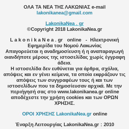
ΟΛΑ ΤΑ ΝΕΑ ΤΗΣ ΛΑΚΩΝΙΑΣ
e-mail
lakonikanea@gmail.com
LakonikaNea . gr
©Copyright 2018 LakonikaNea.gr
L a k o n i k a N e a . gr
online
- Ηλεκτρονική
Εφημερίδα του Νομού Λακωνίας
Απαγορεύεται η αναδημοσίευση ή η αναπαραγωγή
οιανδήποτε μέρους της ιστοσελίδας χωρίς έγγραφη
άδεια.
Η ιστοσελίδα δεν ευθύνεται για άρθρα, σχόλια,
απόψεις και εν γένει κείμενα, τα οποία εκφράζουν τις
απόψεις των συγγραφέων τους ή και των
ιστοσελίδων που τα δημοσίευσαν αρχικά. Με την
περιήγησή σας στο www.lakonikanea.gr online
αποδέχεστε την χρήση cookies και των ΟΡΩΝ
ΧΡΗΣΗΣ.
OPOI XΡΗΣΗΣ LakonikaNea.gr
online
Έναρξη Λειτουργίας
LakonikaNea.gr
:
2010