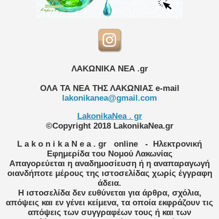
ΛΑΚΩΝΙΚΑ ΝΕΑ .gr
ΟΛΑ ΤΑ ΝΕΑ ΤΗΣ ΛΑΚΩΝΙΑΣ
e-mail
lakonikanea@gmail.com
LakonikaNea . gr
©Copyright 2018 LakonikaNea.gr
L a k o n i k a N e a . gr
online
- Ηλεκτρονική
Εφημερίδα του Νομού Λακωνίας
Απαγορεύεται η αναδημοσίευση ή η αναπαραγωγή
οιανδήποτε μέρους της ιστοσελίδας χωρίς έγγραφη
άδεια.
Η ιστοσελίδα δεν ευθύνεται για άρθρα, σχόλια,
απόψεις και εν γένει κείμενα, τα οποία εκφράζουν τις
απόψεις των συγγραφέων τους ή και των