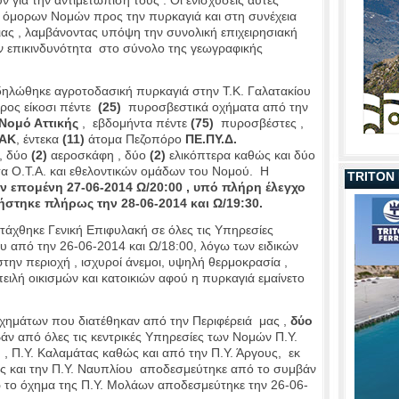
ν όμορων Νομών προς την πυρκαγιά και στη συνέχεια
ιας , λαμβάνοντας υπόψη την συνολική επιχειρησιακή
ην επικινδυνότητα στο σύνολο της γεωγραφικής
κδηλώθηκε αγροτοδασική πυρκαγιά στην Τ.Κ. Γαλατακίου
έρος είκοσι πέντε
(25)
πυροσβεστικά οχήματα από την
Νομό Αττικής
, εβδομήντα πέντε
(75)
πυροσβέστες ,
ΑΚ
, έντεκα
(11)
άτομα Πεζοπόρο
ΠΕ.ΠΥ.Δ.
, δύο
(2)
αεροσκάφη , δύο
(2)
ελικόπτερα καθώς και δύο
τα Ο.Τ.Α. και εθελοντικών ομάδων του Νομού. Η
TRITON
ν επομένη 27-06-2014 Ω/20:00 , υπό πλήρη έλεγχο
ήστηκε πλήρως την 28-06-2014 και Ω/19:30.
τάχθηκε Γενική Επιφυλακή σε όλες τις Υπηρεσίες
 από την 26-06-2014 και Ω/18:00, λόγω των ειδικών
ην περιοχή , ισχυροί άνεμοι, υψηλή θερμοκρασία ,
πειλή οικισμών και κατοικιών αφού η πυρκαγιά εμαίνετο
οχημάτων που διατέθηκαν από την Περιφέρειά μας ,
δύο
ν από όλες τις κεντρικές Υπηρεσίες των Νομών Π.Υ.
 , Π.Υ. Καλαμάτας καθώς και από την Π.Υ. Άργους, εκ
ης και την Π.Υ. Ναυπλίου αποδεσμεύτηκε από το συμβάν
ώ το όχημα της Π.Υ. Μολάων αποδεσμεύτηκε την 26-06-