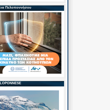
εια Πελοποννήσου
PELOPONNESE