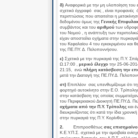
δ)
Αναφορικά με την μη υλοποίηση του 
σχετικό έγγραφό σας , είναι προφανές ό
περιπτώσεις που απαιτείται η μετακίνησ
δεδομένου όμως της
Γενικής Επιφυλα
συμβάντος και του
αριθμού
των υδροφό
του Νομού , η ανάπτυξη των περιπολικώ
είχαν αποστείλει οχήματα στην πυρκαγιά
του Κεφαλαίου 4 του εγκεκριμένου και
της ΠΕ.ΠΥ. Δ. Πελοποννήσου.
ε)
Σχετικά με την πυρκαγιά της Π.Υ. Σπ
Ω.17:00 ,
μερικό έλεγχο
την 25-06-2014
21:15, ενώ
πλήρη κατάσβεση την επο
μετά την Διαταγή της ΠΕ.ΠΥ.Δ. Πελοπον
στ)
Επιπλέον σας υπενθυμίζουμε ότι τη
φορτηγό αυτοκίνητο στην Ε.Ο. Τρίπολης
στην κατάσβεση της οποίας συμμετείχαν
του Περιφερειακού Διοικητή ΠΕ.ΠΥ.Δ.
οχήματα από την Π.Υ. Τρίπολης
και έ
διευκρινίζοντας ότι κατά την ίδια χρονικ
στην πυρκαγιά της Π.Υ. Κορίνθου.
2.
Επιπροσθέτως
σας επισημαίνο
Κ.Ε.Υ.Π.Σ. σχετικά με την αμοιβαία ενίσ
ισχύουσες διαταγές του Α.Π.Σ. αλλά και