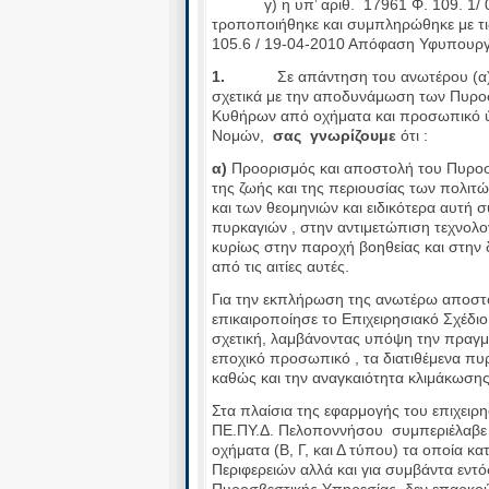
γ) η υπ’ αριθ. 17961 Φ. 109. 
τροποποιήθηκε και συμπληρώθηκε με τις
105.6 / 19-04-2010 Απόφαση Υφυπουργ
1.
Σε απάντηση του ανωτέρου (α) σ
σχετικά με την αποδυνάμωση των Πυρο
Κυθήρων από οχήματα και προσωπικό ύ
Νομών,
σας γνωρίζουμε
ότι :
α)
Προορισμός και αποστολή του Πυροσβ
της ζωής και της περιουσίας των πολιτ
και των θεομηνιών και ειδικότερα αυτή 
πυρκαγιών , στην αντιμετώπιση τεχνολ
κυρίως στην παροχή βοηθείας και στην
από τις αιτίες αυτές.
Για την εκπλήρωση της ανωτέρω αποσ
επικαιροποίησε το Επιχειρησιακό Σχέδι
σχετική, λαμβάνοντας υπόψη την πραγμ
εποχικό προσωπικό , τα διατιθέμενα πυ
καθώς και την αναγκαιότητα κλιμάκωσης
Στα πλαίσια της εφαρμογής του επιχειρη
ΠΕ.ΠΥ.Δ. Πελοποννήσου συμπεριέλαβε σ
οχήματα (Β, Γ, και Δ τύπου) τα οποία κ
Περιφερειών αλλά και για συμβάντα εντός
Πυροσβεστικής Υπηρεσίας δεν επαρκούν 