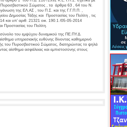
υ Πυροσβεστικού Σώματος , τα άρθρα 63 , 64 του Ν.
νωση της ΕΛ.ΑΣ , του Π.Σ. και της Γ.Γ.Π.Π. ,
ίου Δημοσίας Τάξης και Προστασίας του Πολίτη , τις
014 και υπ’ αριθ. 21321 οικ. 190.1 /05-05-2014
ι Προστασίας του Πολίτη.
ο σύνολο του εμψύχου δυναμικού της ΠΕ.ΠΥ.Δ.
αίσθημα υπηρεσιακής ευθύνης δίνοντας καθημερινό
ής του Πυροσβεστικού Σώματος, διατηρώντας το ψηλά
οντας αίσθημα ασφάλειας και εμπιστοσύνης στους