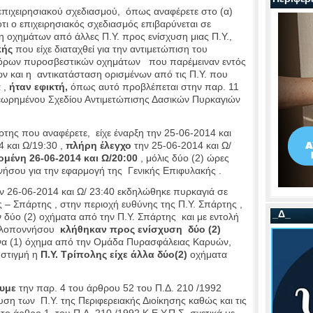
επιχειρησιακού σχεδιασμού, όπως αναφέρετε στο (α)
τι ο επιχειρησιακός σχεδιασμός επιβαρύνεται σε
η οχημάτων από άλλες Π.Υ. προς ενίσχυση μιας Π.Υ.,
κής
που είχε διαταχθεί για την αντιμετώπιση του
ρων πυροσβεστικών οχημάτων που παρέμειναν εντός
ν και η αντικατάσταση ορισμένων από τις Π.Υ. που
 ,
ήταν εφικτή,
όπως αυτό προβλέπεται στην παρ. 11
 θεωρημένου Σχεδίου Αντιμετώπισης Δασικών Πυρκαγιών
άρτης που αναφέρετε, είχε έναρξη την 25-06-2014 και
 και Ω/19:30 ,
πλήρη έλεγχο
την 25-06-2014 και Ω/
μένη 26-06-2014 και Ω/20:00
, μόλις δύο (2) ώρες
νήσου για την εφαρμογή της Γενικής Επιφυλακής .
ν 26-06-2014 και Ω/ 23:40 εκδηλώθηκε πυρκαγιά σε
 – Σπάρτης , στην περιοχή ευθύνης της Π.Υ. Σπάρτης ,
_Δ_
 δύο (2) οχήματα από την Π.Υ. Σπάρτης και με εντολή
 Πελοποννήσου
κλήθηκαν προς ενίσχυση δύο (2)
να (1) όχημα από την Ομάδα Πυρασφάλειας Καρυών,
ή στιγμή η
Π.Υ. Τρίπολης
είχε άλλα δύο(2)
οχήματα
υμε
την παρ. 4 του άρθρου 52 του Π.Δ. 210 /1992
χυση των Π.Υ. της Περιφερειακής Διοίκησης καθώς και τις
 το άρθρο 1 του Π.Δ. 210 /1992 Κ.Ε.Υ.Π.Σ. σχετικά με