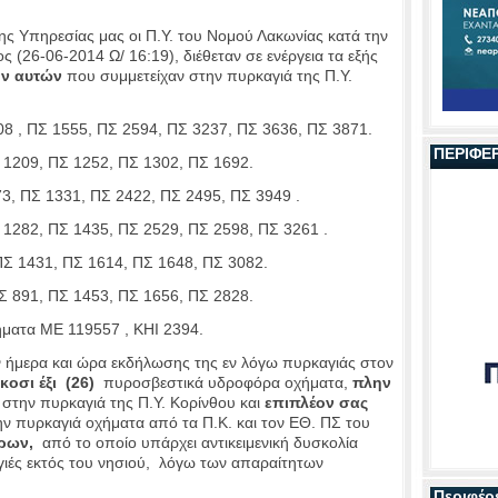
ς Υπηρεσίας μας οι Π.Υ. του Νομού Λακωνίας κατά την
(26-06-2014 Ω/ 16:19), διέθεταν σε ενέργεια τα εξής
ν αυτών
που συμμετείχαν στην πυρκαγιά της Π.Υ.
 , ΠΣ 1555, ΠΣ 2594, ΠΣ 3237, ΠΣ 3636, ΠΣ 3871.
ΠΕΡΙΦΕ
1209, ΠΣ 1252, ΠΣ 1302, ΠΣ 1692.
3, ΠΣ 1331, ΠΣ 2422, ΠΣ 2495, ΠΣ 3949 .
1282, ΠΣ 1435, ΠΣ 2529, ΠΣ 2598, ΠΣ 3261 .
Σ 1431, ΠΣ 1614, ΠΣ 1648, ΠΣ 3082.
 891, ΠΣ 1453, ΠΣ 1656, ΠΣ 2828.
ματα ΜΕ 119557 , ΚΗΙ 2394.
ν ήμερα και ώρα εκδήλωσης της εν λόγω πυρκαγιάς στον
ίκοσι έξι
(26)
πυροσβεστικά υδροφόρα οχήματα,
πλην
την πυρκαγιά της Π.Υ. Κορίνθου και
επιπλέον σας
ην πυρκαγιά οχήματα από τα Π.Κ. και τον ΕΘ. ΠΣ του
ήρων,
από το οποίο υπάρχει αντικειμενική δυσκολία
ιές εκτός του νησιού, λόγω των απαραίτητων
Περιφέρ