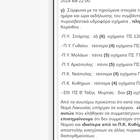
2014 και 22:00.
γ)
Σύμφωνα με τα τηρούμενα στοιχεία τη
ημέρα και ώρα εκδήλωσης του συμβάντος 
πυροσβεστικά υδροφόρα οχήματα ,
πλη
Κορίνθου :
-Π.Υ. Σπάρτης : έξι
(6)
οχήματα ΠΣ 1208
- Π.Υ. Γυθείου : τέσσερα
(4)
οχήματα ΠΣ 
-Π.Υ. Μολάων : πέντε
(5)
οχήματα ΠΣ 77
-Π.Υ. Αρεόπολης : πέντε
(5)
οχήματα ΠΣ 
-Π.Κ. Νεάπολης : τέσσερα
(4)
οχήματα Π
-Π.Κ. Κυθήρων : τέσσερα
(4)
οχήματα ΠΣ
- ΕΘ. ΠΣ Β’ Τάξης Μυρτιάς : δύο
(2)
οχή
Από τα ανωτέρω προκύπτει ότι κατά τη
Νομό Λακωνίας υπήρχαν σε ενέργεια,
ε
αυτών
που κλήθηκαν να συμμετάσχουν σ
επισημαίνουμε
ότι δεν συμμετείχαν στ
Νομού και
ιδιαίτερα από το Π.Κ. Κυθ
αποστολής ενισχύσεων σε άλλες πυρκαγ
διαπορθμεύσεων .