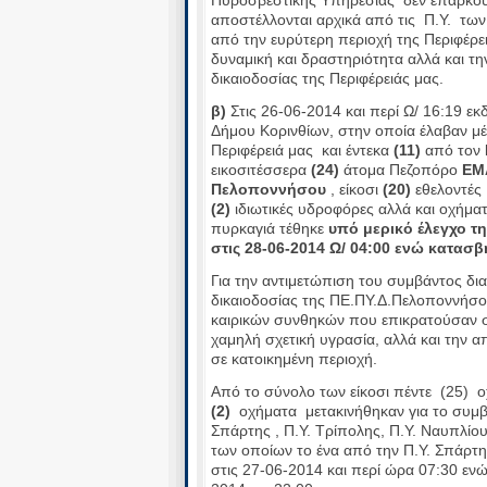
αποστέλλονται αρχικά από τις Π.Υ. τω
από την ευρύτερη περιοχή της Περιφέρε
δυναμική και δραστηριότητα αλλά και τ
δικαιοδοσίας της Περιφέρειάς μας.
β)
Στις 26-06-2014 και περί Ω/ 16:19 ε
Δήμου Κορινθίων, στην οποία έλαβαν μ
Περιφέρειά μας και έντεκα
(11)
από τον
εικοσιτέσσερα
(24)
άτομα Πεζοπόρο
ΕΜ
Πελοποννήσου
, είκοσι
(20)
εθελοντές 
(2)
ιδιωτικές υδροφόρες αλλά και οχήμα
πυρκαγιά τέθηκε
υπό μερικό έλεγχο τη
στις 28-06-2014 Ω/ 04:00 ενώ κατασβ
Για την αντιμετώπιση του συμβάντος δια
δικαιοδοσίας της ΠΕ.ΠΥ.Δ.Πελοποννήσου
καιρικών συνθηκών που επικρατούσαν στ
χαμηλή σχετική υγρασία, αλλά και την α
σε κατοικημένη περιοχή.
Από το σύνολο των είκοσι πέντε (25) 
(2)
οχήματα μετακινήθηκαν για το συμβά
Σπάρτης , Π.Υ. Τρίπολης, Π.Υ. Ναυπλίου
των οποίων το ένα από την Π.Υ. Σπάρτ
στις 27-06-2014 και περί ώρα 07:30 εν