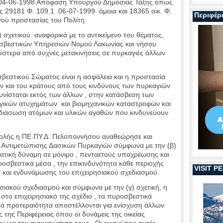
1/ 04-06-1998 Απόφαση Υπουργού Δημόσιας Τάξης όπως
 29181 Φ. 109.1 .06-07-1999 όμοια και 18365 οικ. Φ.
Περιφέρ
ού προστασίας του Πολίτη.
χετικού αναφορικά με το αντικείμενο του θέματος,
σβεστικών Υπηρεσιών Νομού Λακωνίας και νήσου
στερα από συχνές μετακινήσεις σε πυρκαγιές άλλων
εστικού Σώματος είναι η ασφάλεια και η προστασία
ών και του κράτους από τους κινδύνους των πυρκαγιών
συνίσταται εκτός των άλλων , στην κατάσβεση των
ογικών ατυχημάτων και βιομηχανικών καταστροφών και
 διάσωση ατόμων και υλικών αγαθών που κινδυνεύουν
τολής η ΠΕ.ΠΥ.Δ. Πελοποννήσου αναθεώρησε και
ο Αντιμετώπισης Δασικών Πυρκαγιών σύμφωνα με την (β)
ατική δύναμη σε μόνιμο , πενταετούς υποχρέωσης και
ροσβεστικά μέσα , την επικινδυνότητα κάθε περιοχής
VISIT 
 και ενδυνάμωσης του επιχειρησιακού σχεδιασμού.
σιακού σχεδιασμού και σύμφωνα με την (γ) σχετική, η
το επιχειρησιακό της σχέδιο , τα πυροσβεστικά
ατά προτεραιότητα αποστέλλονται για ενίσχυση άλλων
 της Περιφέρειας όπου οι δυνάμεις της οικείας
για την αντιμετώπιση τους . Οι ενισχύσεις αυτές