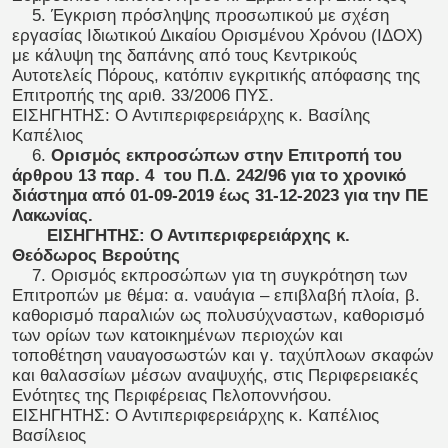
5. Έγκριση πρόσληψης προσωπικού με σχέση
εργασίας Ιδιωτικού Δικαίου Ορισμένου Χρόνου (ΙΔΟΧ)
με κάλυψη της δαπάνης από τους Κεντρικούς
Αυτοτελείς Πόρους, κατόπιν εγκριτικής απόφασης της
Επιτροπής της αριθ. 33/2006 ΠΥΣ.
ΕΙΣΗΓΗΤΗΣ: Ο Αντιπεριφερειάρχης κ. Βασίλης
Καπέλιος
6.
Ορισμός εκπροσώπων στην Επιτροπή του
άρθρου 13 παρ. 4 του Π.Δ. 242/96 για το χρονικό
διάστημα από 01-09-2019 έως 31-12-2023 για την ΠΕ
Λακωνίας.
ΕΙΣΗΓΗΤΗΣ: Ο Αντιπεριφερειάρχης κ.
Θεόδωρος Βερούτης
7. Ορισμός εκπροσώπων για τη συγκρότηση των
Επιτροπών με θέμα: α. ναυάγια – επιβλαβή πλοία, β.
καθορισμό παραλιών ως πολυσύχναστων, καθορισμό
των ορίων των κατοικημένων περιοχών και
τοποθέτηση ναυαγοσωστών και γ. ταχύπλοων σκαφών
και θαλασσίων μέσων αναψυχής, στις Περιφερειακές
Ενότητες της Περιφέρειας Πελοποννήσου.
ΕΙΣΗΓΗΤΗΣ: Ο Αντιπεριφερειάρχης κ. Καπέλιος
Βασίλειος