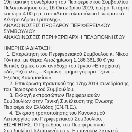
19η τακτική συνεδρίαση του Περιφερειακού Συμβουλίου
Πελοποννήσου στις 16 Οκτωβρίου 2019, ημέρα Τετάρτη
και ώρα 4.00 μ.μ, στο «Αποστολοπούλειο Πνευματικό
Κέντρο Δήμου Τρίπολης».
ΑΝΑΚΟΙΝΩΣΕΙΣ ΠΡΟΕΔΡΟΥ ΠΕΡΙΦΕΡΕΙΑΚΟΥ
ΣΥΜΒΟΥΛΙΟΥ
ΑΝΑΚΟΙΝΩΣΕΙΣ ΠΕΡΙΦΕΡΕΙΑΡΧΗ ΠΕΛΟΠΟΝΝΗΣΟΥ
ΗΜΕΡΗΣΙΑ ΔΙΑΤΑΞΗ:
1. Επερώτηση του Περιφερειακού Σύμβουλου κ. Νίκου
Γόντικα, με θέμα: Αποζημίωση 1.186.361,30 € για
θετικές ζημιές στον ανάδοχο του έργου «Επαρχιακή
οδός Ριζόμυλος – Κορώνη, τμήμα γέφυρα Τζάνε –
Έξοδος Καλαμακίου».
2. Επικύρωση πρακτικού της 17ης/2019 συνεδρίασης
του Περιφερειακού Συμβουλίου.
3. Εκλογή εκπροσώπων Περιφερειακών
Συμβουλίων στην Γενική Συνέλευση της Ένωσης
Περιφερειών Ελλάδας (ΕΝ.Π.Ε.).
4. Έγκριση τροποποίησης του Κανονισμού
Λειτουργίας του Περιφερειακού Συμβουλίου.
ΕΙΣΗΓΗΤΗΣ: Ο Πρόεδρος του Περιφερειακού
Συμβουλίου Πελοποννήσου κ. Εμμανουήλ Σκαντζός