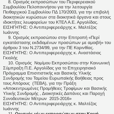
8. Ορισμός εκπροσώπων του Περιφερειακού
Συμβουλίου Πελοποννήσου για την λειτουργία
Πειθαρχικού Συμβουλίου ΠΔ 170/2003, για την επιβολή
διοικητικών κυρώσεων στα διοικητικά όργανα και στους
ιδιοκτήτες λεωφορείων του ΚΤΕΛ Α.Ε. Αργολίδας.
ΕΙΣΗΓΗΤΗΣ: Ο Αντιπεριφερειάρχης κ. Μαλτέζος
Ιωάννης
9. Ορισμός εκπροσώπου στην Επιτροπή «Περί
εγκατάστασης εκδιδομένων προσώπων με αμοιβή» του
άρθρου 3 του Ν.2734/99, για την ΠΕ Κορινθίας.
ΕΙΣΗΓΗΤΗΣ: Ο Αντιπεριφερειάρχης κ. Αναστάσιος
Γκιολής
10. Ορισμός Νομίμου Εκπροσώπου στην Κοινωνική
Σύμπραξη Π.Ε. Αργολίδας για το Επιχειρησιακό
Πρόγραμμα Επισιτιστικής και Βασικής Υλικής
Συνδρομής του Ταμείου Ευρωπαϊκής Βοήθειας προς
τους Απόρους (ΤΕΒΑ), για την Πράξη
«Αποκεντρωμένες Προμήθειες Τροφίμων και Βασικής
Υλικής Συνδρομής , Διοικητικές Δαπάνες και Παροχή
Συνοδευτικών Μέτρων 2015-2016»
ΕΙΣΗΓΗΤΗΣ: Ο Αντιπεριφερειάρχης κ. Μαλτέζος
Ιωάννης
11.
Ορισμός νέων εκπροσώπων στην Κοινή