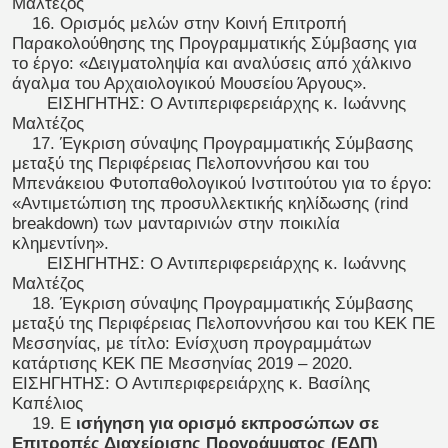
Μαλτέζος
16. Ορισμός μελών στην Κοινή Επιτροπή
Παρακολούθησης της Προγραμματικής Σύμβασης για
το έργο: «Δειγματοληψία και αναλύσεις από χάλκινο
άγαλμα του Αρχαιολογικού Μουσείου Άργους».
ΕΙΣΗΓΗΤΗΣ: Ο Αντιπεριφερειάρχης κ. Ιωάννης
Μαλτέζος
17. Έγκριση σύναψης Προγραμματικής Σύμβασης
μεταξύ της Περιφέρειας Πελοποννήσου και του
Μπενάκειου Φυτοπαθολογικού Ινστιτούτου για το έργο:
«Αντιμετώπιση της προσυλλεκτικής κηλίδωσης (rind
breakdown) των μανταρινιών στην ποικιλία
κλημεντίνη».
ΕΙΣΗΓΗΤΗΣ: Ο Αντιπεριφερειάρχης κ. Ιωάννης
Μαλτέζος
18. Έγκριση σύναψης Προγραμματικής Σύμβασης
μεταξύ της Περιφέρειας Πελοποννήσου και του ΚΕΚ ΠΕ
Μεσσηνίας, με τίτλο: Ενίσχυση προγραμμάτων
κατάρτισης ΚΕΚ ΠΕ Μεσσηνίας 2019 – 2020.
ΕΙΣΗΓΗΤΗΣ: Ο Αντιπεριφερειάρχης κ. Βασίλης
Καπέλιος
19. Ε
ισήγηση για ορισμό εκπροσώπων σε
Επιτροπές Διαχείρισης Προγράμματος (ΕΔΠ)