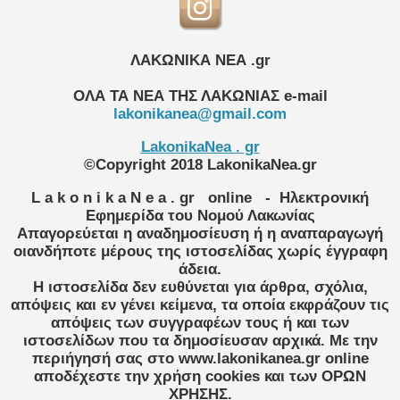
ΛΑΚΩΝΙΚΑ ΝΕΑ .gr
ΟΛΑ ΤΑ ΝΕΑ ΤΗΣ ΛΑΚΩΝΙΑΣ
e-mail
lakonikanea@gmail.com
LakonikaNea . gr
©Copyright 2018 LakonikaNea.gr
L a k o n i k a N e a . gr
online
- Ηλεκτρονική
Εφημερίδα του Νομού Λακωνίας
Απαγορεύεται η αναδημοσίευση ή η αναπαραγωγή
οιανδήποτε μέρους της ιστοσελίδας χωρίς έγγραφη
άδεια.
Η ιστοσελίδα δεν ευθύνεται για άρθρα, σχόλια,
απόψεις και εν γένει κείμενα, τα οποία εκφράζουν τις
απόψεις των συγγραφέων τους ή και των
ιστοσελίδων που τα δημοσίευσαν αρχικά. Με την
περιήγησή σας στο www.lakonikanea.gr online
αποδέχεστε την χρήση cookies και των ΟΡΩΝ
ΧΡΗΣΗΣ.