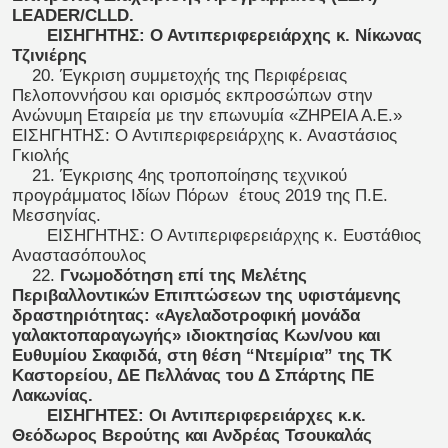
LEADER/CLLD.
ΕΙΣΗΓΗΤΗΣ: Ο Αντιπεριφερειάρχης κ. Νίκωνας
Τζινιέρης
20. Έγκριση συμμετοχής της Περιφέρειας
Πελοποννήσου και ορισμός εκπροσώπων στην
Ανώνυμη Εταιρεία με την επωνυμία «ΖΗΡΕΙΑ Α.Ε.»
ΕΙΣΗΓΗΤΗΣ: Ο Αντιπεριφερειάρχης κ. Αναστάσιος
Γκιολής
21. Έγκρισης 4ης τροποποίησης τεχνικού
προγράμματος Ιδίων Πόρων έτους 2019 της Π.Ε.
Μεσσηνίας.
ΕΙΣΗΓΗΤΗΣ: Ο Αντιπεριφερειάρχης κ. Ευστάθιος
Αναστασόπουλος
22.
Γνωμοδότηση επί της Μελέτης
Περιβαλλοντικών Επιπτώσεων της υφιστάμενης
δραστηριότητας: «Αγελαδοτροφική μονάδα
γαλακτοπαραγωγής» ιδιοκτησίας Κων/νου και
Ευθυμίου Σκαφιδά, στη θέση “Ντεμίρια” της ΤΚ
Καστορείου, ΔΕ Πελλάνας του Δ Σπάρτης ΠΕ
Λακωνίας.
ΕΙΣΗΓΗΤΕΣ: Οι Αντιπεριφερειάρχες κ.κ.
Θεόδωρος Βερούτης και Ανδρέας Τσουκαλάς